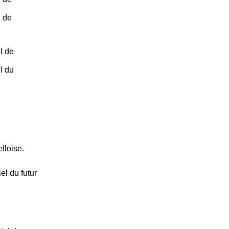
l de
l de
l du
lloise.
l du futur