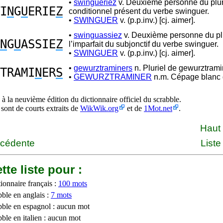
•
swingueriez
v. Deuxième personne du plur
I
N
G
U
ERIE
Z
conditionnel présent du verbe swinguer.
•
SWINGUER
v. (p.p.inv.) [cj. aimer].
•
swinguassiez
v. Deuxième personne du plu
N
G
U
ASSIE
Z
l’imparfait du subjonctif du verbe swinguer.
•
SWINGUER
v. (p.p.inv.) [cj. aimer].
•
gewurztraminers
n. Pluriel de gewurztrami
TRAMI
N
ER
S
•
GEWURZTRAMINER
n.m. Cépage blanc 
à la neuvième édition du dictionnaire officiel du scrabble.
 sont de courts extraits de
WikWik.org
et de
1Mot.net
.
Haut
écédente
Liste
tte liste pour :
ionnaire français :
100 mots
bble en anglais :
7 mots
bble en espagnol : aucun mot
ble en italien : aucun mot