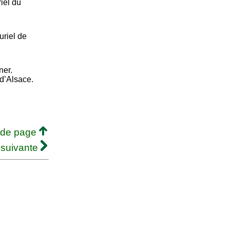
iel du
riel de
ner.
d’Alsace.
 de page
 suivante