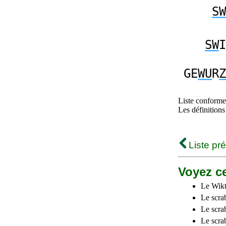
SW
SW
I
GE
WU
R
Z
Liste conforme 
Les définitions
Liste pr
Voyez ce
Le Wikt
Le scra
Le scra
Le scrab