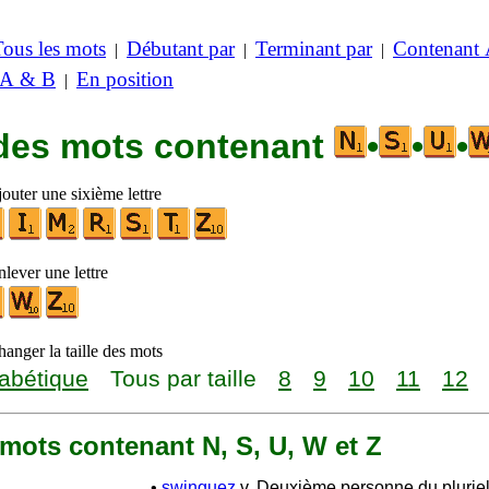
Tous les mots
Débutant par
Terminant par
Contenant
|
|
|
 A & B
En position
|
 des mots contenant
•
•
•
outer une sixième lettre
lever une lettre
anger la taille des mots
abétique
Tous par taille
8
9
10
11
12
0 mots contenant N, S, U, W et Z
•
swinguez
v. Deuxième personne du plurie