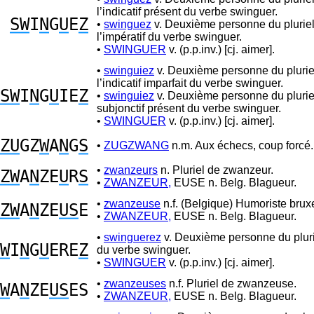
l’indicatif présent du verbe swinguer.
SW
I
N
G
U
E
Z
•
swinguez
v. Deuxième personne du plurie
l’impératif du verbe swinguer.
•
SWINGUER
v. (p.p.inv.) [cj. aimer].
•
swinguiez
v. Deuxième personne du plurie
l’indicatif imparfait du verbe swinguer.
SW
I
N
G
U
IE
Z
•
swinguiez
v. Deuxième personne du plurie
subjonctif présent du verbe swinguer.
•
SWINGUER
v. (p.p.inv.) [cj. aimer].
ZU
GZ
W
A
N
G
S
•
ZUGZWANG
n.m. Aux échecs, coup forcé.
•
zwanzeurs
n. Pluriel de zwanzeur.
ZW
A
N
ZE
U
R
S
•
ZWANZEUR,
EUSE n. Belg. Blagueur.
•
zwanzeuse
n.f. (Belgique) Humoriste bruxe
ZW
A
N
ZE
US
E
•
ZWANZEUR,
EUSE n. Belg. Blagueur.
•
swinguerez
v. Deuxième personne du plurie
W
I
N
G
U
ERE
Z
du verbe swinguer.
•
SWINGUER
v. (p.p.inv.) [cj. aimer].
•
zwanzeuses
n.f. Pluriel de zwanzeuse.
W
A
N
ZE
US
ES
•
ZWANZEUR,
EUSE n. Belg. Blagueur.