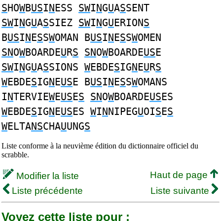
S
HO
W
B
US
I
N
ESS
SW
I
N
G
U
A
S
SENT
SW
I
N
G
U
A
S
SIEZ
SW
I
N
G
U
ERION
S
B
US
I
N
E
S
S
W
OMAN B
US
I
N
E
S
S
W
OMEN
SN
O
W
BOARDE
U
R
S
SN
O
W
BOARDE
US
E
SW
I
N
G
U
A
S
SIONS
W
EBDE
S
IG
N
E
U
R
S
W
EBDE
S
IG
N
E
US
E B
US
I
N
E
S
S
W
OMANS
I
N
TERVIE
W
E
US
E
S
SN
O
W
BOARDE
US
ES
W
EBDE
S
IG
N
E
US
ES
W
I
N
NIPEG
U
OI
S
E
S
W
ELTA
NS
CHA
U
UNG
S
Liste conforme à la neuvième édition du dictionnaire officiel du
scrabble.
Haut de page
Modifier la liste
Liste précédente
Liste suivante
Voyez cette liste pour :