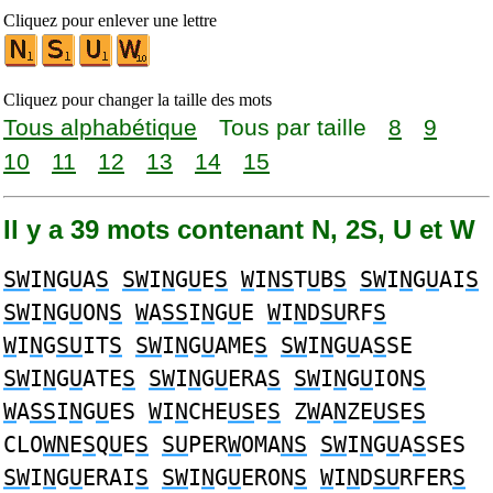
Cliquez pour enlever une lettre
Cliquez pour changer la taille des mots
Tous alphabétique
Tous par taille
8
9
10
11
12
13
14
15
Il y a 39 mots contenant N, 2S, U et W
SW
I
N
G
U
A
S
SW
I
N
G
U
E
S
W
I
NS
T
U
B
S
SW
I
N
G
U
AI
S
SW
I
N
G
U
ON
S
W
A
SS
I
N
G
U
E
W
I
N
D
SU
RF
S
W
I
N
G
SU
IT
S
SW
I
N
G
U
AME
S
SW
I
N
G
U
A
S
SE
SW
I
N
G
U
ATE
S
SW
I
N
G
U
ERA
S
SW
I
N
G
U
ION
S
W
A
SS
I
N
G
U
ES
W
I
N
CHE
US
E
S
Z
W
A
N
ZE
US
E
S
CLO
WN
E
S
Q
U
E
S
SU
PER
W
OMA
NS
SW
I
N
G
U
A
S
SES
SW
I
N
G
U
ERAI
S
SW
I
N
G
U
ERON
S
W
I
N
D
SU
RFER
S