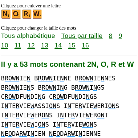
Cliquez pour enlever une lettre
Cliquez pour changer la taille des mots
Tous alphabétique
Tous par taille
8
9
10
11
12
13
14
15
16
Il y a 53 mots contenant 2N, O, R et W
B
ROWN
IE
N
B
ROWN
IE
N
NE B
ROWN
IE
N
NES
B
ROWN
IE
N
S B
ROWN
I
N
G B
ROWN
I
N
GS
C
ROW
DFU
N
DI
N
G C
ROW
DFU
N
DI
N
GS
I
N
TE
R
VIE
W
ASSI
ON
S I
N
TE
R
VIE
W
ERI
ON
S
I
N
TE
R
VIE
W
ER
ON
S I
N
TE
R
VIE
W
ER
ON
T
I
N
TE
R
VIE
W
I
ON
S I
N
TE
R
VIE
WON
S
N
E
O
DA
RW
I
N
IEN
N
E
O
DA
RW
I
N
IENNE