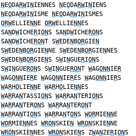
N
E
O
DA
RW
I
N
IENNES
N
E
O
DA
RW
I
N
IENS
N
E
O
DA
RW
I
N
ISME
N
E
O
DA
RW
I
N
ISMES
ORW
ELLIE
NN
E
ORW
ELLIE
NN
ES
SA
N
D
W
ICHE
R
I
ON
S SA
N
D
W
ICHE
RON
S
SA
N
D
W
ICHE
RON
T S
W
EDE
N
B
OR
GIE
N
S
W
EDE
N
B
OR
GIE
N
NE S
W
EDE
N
B
OR
GIE
N
NES
S
W
EDE
N
B
OR
GIE
N
S S
W
I
N
GUE
R
I
ON
S
S
W
I
N
GUE
RON
S S
W
I
N
GUE
RON
T
W
AG
ONN
IE
R
W
AG
ONN
IE
R
E
W
AG
ONN
IE
R
ES
W
AG
ONN
IE
R
S
W
A
R
H
O
LIE
NN
E
W
A
R
H
O
LIE
NN
ES
W
A
R
RA
N
TASSI
ON
S
W
A
R
RA
N
TERI
ON
S
W
A
R
RA
N
TER
ON
S
W
A
R
RA
N
TER
ON
T
W
A
R
RA
N
TI
ON
S
W
A
R
RA
N
T
ON
S
WOR
MIE
NN
E
WOR
MIE
NN
ES
WRON
SKIE
N
WRON
SKIE
N
NE
WRON
SKIE
N
NES
WRON
SKIE
N
S Z
W
A
N
ZE
R
I
ON
S