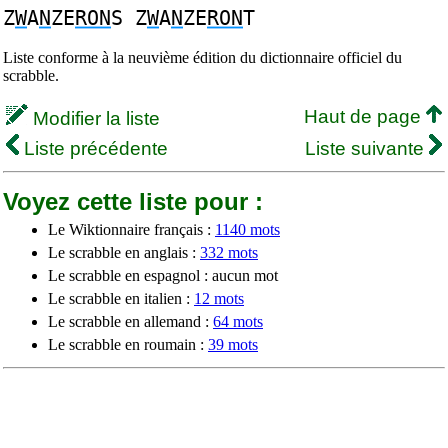
Z
W
A
N
ZE
RON
S Z
W
A
N
ZE
RON
T
Liste conforme à la neuvième édition du dictionnaire officiel du
scrabble.
Haut de page
Modifier la liste
Liste précédente
Liste suivante
Voyez cette liste pour :
Le Wiktionnaire français :
1140 mots
Le scrabble en anglais :
332 mots
Le scrabble en espagnol : aucun mot
Le scrabble en italien :
12 mots
Le scrabble en allemand :
64 mots
Le scrabble en roumain :
39 mots