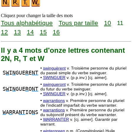
Cliquez pour changer la taille des mots
Tous alphabétique
Tous par taille
10
11
12
13
14
15
16
Il y a 4 mots d'onze lettres contenant
2N, R, T et W
•
swinguèrent
v. Troisième personne du pluriel
S
W
I
N
GUE
R
E
NT
du passé simple du verbe swinguer.
•
SWINGUER
v. (p.p.inv.) [cj. aimer].
•
swingueront
v. Troisième personne du pluriel
S
W
I
N
GUE
R
O
NT
du futur du verbe swinguer.
•
SWINGUER
v. (p.p.inv.) [cj. aimer].
•
warrantions
v. Première personne du pluriel
de l’indicatif imparfait du verbe warranter.
•
warrantions
v. Première personne du pluriel
W
A
R
RA
NT
IO
N
S
du subjonctif présent du verbe warranter.
•
WARRANTER
v. [cj. aimer]. Garantir par
warrant.
•
wintergreen
n.m. (Cosmétologie) Huile