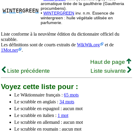
aromatique tirée de la gaulthérie (Gaultheria
procumbens).
W
I
NT
E
R
GREE
N
•
WINTERGREEN
inv. n.m. Essence de
wintergreen : huile végétale utilisée en
parfumerie.
Liste conforme à la neuvième édition du dictionnaire officiel du
scrabble.
Les définitions sont de courts extraits de
WikWik.org
et de
1Mot.net
.
Haut de page
Liste précédente
Liste suivante
Voyez cette liste pour :
Le Wiktionnaire français :
65 mots
Le scrabble en anglais :
34 mots
Le scrabble en espagnol : aucun mot
Le scrabble en italien :
1 mot
Le scrabble en allemand : aucun mot
Le scrabble en roumain : aucun mot