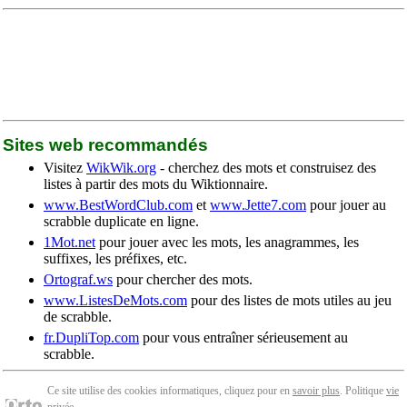
Sites web recommandés
Visitez
WikWik.org
- cherchez des mots et construisez des
listes à partir des mots du Wiktionnaire.
www.BestWordClub.com
et
www.Jette7.com
pour jouer au
scrabble duplicate en ligne.
1Mot.net
pour jouer avec les mots, les anagrammes, les
suffixes, les préfixes, etc.
Ortograf.ws
pour chercher des mots.
www.ListesDeMots.com
pour des listes de mots utiles au jeu
de scrabble.
fr.DupliTop.com
pour vous entraîner sérieusement au
scrabble.
Ce site utilise des cookies informatiques, cliquez pour en
savoir plus
. Politique
vie