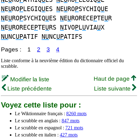
N
E
U
RO
P
LEGIQ
U
ES
N
E
U
RO
P
SYCHIQ
U
E
N
E
U
RO
P
SYCHIQ
U
ES
N
E
U
RORECE
P
TE
U
R
N
E
U
RORECE
P
TE
U
RS
N
IVO
P
L
U
VIA
U
X
NU
NC
UP
ATIF
NU
NC
UP
ATIFS
Pages :
1
2
3
4
Liste conforme à la neuvième édition du dictionnaire officiel du
scrabble.
Haut de page
Modifier la liste
Liste précédente
Liste suivante
Voyez cette liste pour :
Le Wiktionnaire français :
8260 mots
Le scrabble en anglais :
847 mots
Le scrabble en espagnol :
721 mots
Le scrabble en italien :
427 mots