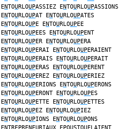
E
N
TO
U
RLO
UP
ASSIEZ E
N
TO
U
RLO
UP
ASSIONS
E
N
TO
U
RLO
UP
AT E
N
TO
U
RLO
UP
ATES
E
N
TO
U
RLO
UP
E E
N
TO
U
RLO
UP
EE
E
N
TO
U
RLO
UP
EES E
N
TO
U
RLO
UP
ENT
E
N
TO
U
RLO
UP
ER E
N
TO
U
RLO
UP
ERA
E
N
TO
U
RLO
UP
ERAI E
N
TO
U
RLO
UP
ERAIENT
E
N
TO
U
RLO
UP
ERAIS E
N
TO
U
RLO
UP
ERAIT
E
N
TO
U
RLO
UP
ERAS E
N
TO
U
RLO
UP
ERENT
E
N
TO
U
RLO
UP
EREZ E
N
TO
U
RLO
UP
ERIEZ
E
N
TO
U
RLO
UP
ERIONS E
N
TO
U
RLO
UP
ERONS
E
N
TO
U
RLO
UP
ERONT E
N
TO
U
RLO
UP
ES
E
N
TO
U
RLO
UP
ETTE E
N
TO
U
RLO
UP
ETTES
E
N
TO
U
RLO
UP
EZ E
N
TO
U
RLO
UP
IEZ
E
N
TO
U
RLO
UP
IONS E
N
TO
U
RLO
UP
ONS
E
N
TRE
P
RENE
U
RIA
U
X E
P
O
U
STO
U
FLAIE
N
T