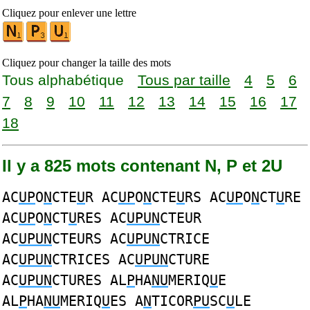
Cliquez pour enlever une lettre
Cliquez pour changer la taille des mots
Tous alphabétique
Tous par taille
4
5
6
7
8
9
10
11
12
13
14
15
16
17
18
Il y a 825 mots contenant N, P et 2U
AC
UP
O
N
CTE
U
R AC
UP
O
N
CTE
U
RS AC
UP
O
N
CT
U
RE
AC
UP
O
N
CT
U
RES AC
UPUN
CTEUR
AC
UPUN
CTEURS AC
UPUN
CTRICE
AC
UPUN
CTRICES AC
UPUN
CTURE
AC
UPUN
CTURES AL
P
HA
NU
MERIQ
U
E
AL
P
HA
NU
MERIQ
U
ES A
N
TICOR
PU
SC
U
LE