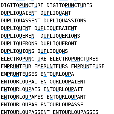
DIGITO
PUN
CT
U
RE DIGITO
PUN
CT
U
RES
D
UP
LIQ
U
AIE
N
T D
UP
LIQ
U
A
N
T
D
UP
LIQ
U
ASSE
N
T D
UP
LIQ
U
ASSIO
N
S
D
UP
LIQ
U
E
N
T D
UP
LIQ
U
ERAIE
N
T
D
UP
LIQ
U
ERE
N
T D
UP
LIQ
U
ERIO
N
S
D
UP
LIQ
U
ERO
N
S D
UP
LIQ
U
ERO
N
T
D
UP
LIQ
U
IO
N
S D
UP
LIQ
U
O
N
S
ELECTRO
PUN
CT
U
RE ELECTRO
PUN
CT
U
RES
EM
P
R
UN
TE
U
R EM
P
R
UN
TE
U
RS EM
P
R
UN
TE
U
SE
EM
P
R
UN
TE
U
SES E
N
TO
U
RLO
UP
A
E
N
TO
U
RLO
UP
AI E
N
TO
U
RLO
UP
AIENT
E
N
TO
U
RLO
UP
AIS E
N
TO
U
RLO
UP
AIT
E
N
TO
U
RLO
UP
AMES E
N
TO
U
RLO
UP
ANT
E
N
TO
U
RLO
UP
AS E
N
TO
U
RLO
UP
ASSE
E
N
TO
U
RLO
UP
ASSENT E
N
TO
U
RLO
UP
ASSES