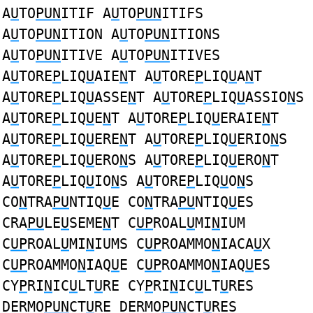
A
U
TO
PUN
ITIF A
U
TO
PUN
ITIFS
A
U
TO
PUN
ITION A
U
TO
PUN
ITIONS
A
U
TO
PUN
ITIVE A
U
TO
PUN
ITIVES
A
U
TORE
P
LIQ
U
AIE
N
T A
U
TORE
P
LIQ
U
A
N
T
A
U
TORE
P
LIQ
U
ASSE
N
T A
U
TORE
P
LIQ
U
ASSIO
N
S
A
U
TORE
P
LIQ
U
E
N
T A
U
TORE
P
LIQ
U
ERAIE
N
T
A
U
TORE
P
LIQ
U
ERE
N
T A
U
TORE
P
LIQ
U
ERIO
N
S
A
U
TORE
P
LIQ
U
ERO
N
S A
U
TORE
P
LIQ
U
ERO
N
T
A
U
TORE
P
LIQ
U
IO
N
S A
U
TORE
P
LIQ
U
O
N
S
CO
N
TRA
PU
NTIQ
U
E CO
N
TRA
PU
NTIQ
U
ES
CRA
PU
LE
U
SEME
N
T C
UP
ROAL
U
MI
N
IUM
C
UP
ROAL
U
MI
N
IUMS C
UP
ROAMMO
N
IACA
U
X
C
UP
ROAMMO
N
IAQ
U
E C
UP
ROAMMO
N
IAQ
U
ES
CY
P
RI
N
IC
U
LT
U
RE CY
P
RI
N
IC
U
LT
U
RES
DERMO
PUN
CT
U
RE DERMO
PUN
CT
U
RES