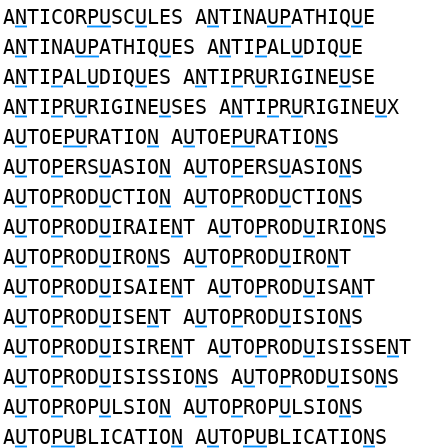
A
N
TICOR
PU
SC
U
LES A
N
TINA
UP
ATHIQ
U
E
A
N
TINA
UP
ATHIQ
U
ES A
N
TI
P
AL
U
DIQ
U
E
A
N
TI
P
AL
U
DIQ
U
ES A
N
TI
P
R
U
RIGINE
U
SE
A
N
TI
P
R
U
RIGINE
U
SES A
N
TI
P
R
U
RIGINE
U
X
A
U
TOE
PU
RATIO
N
A
U
TOE
PU
RATIO
N
S
A
U
TO
P
ERS
U
ASIO
N
A
U
TO
P
ERS
U
ASIO
N
S
A
U
TO
P
ROD
U
CTIO
N
A
U
TO
P
ROD
U
CTIO
N
S
A
U
TO
P
ROD
U
IRAIE
N
T A
U
TO
P
ROD
U
IRIO
N
S
A
U
TO
P
ROD
U
IRO
N
S A
U
TO
P
ROD
U
IRO
N
T
A
U
TO
P
ROD
U
ISAIE
N
T A
U
TO
P
ROD
U
ISA
N
T
A
U
TO
P
ROD
U
ISE
N
T A
U
TO
P
ROD
U
ISIO
N
S
A
U
TO
P
ROD
U
ISIRE
N
T A
U
TO
P
ROD
U
ISISSE
N
T
A
U
TO
P
ROD
U
ISISSIO
N
S A
U
TO
P
ROD
U
ISO
N
S
A
U
TO
P
ROP
U
LSIO
N
A
U
TO
P
ROP
U
LSIO
N
S
A
U
TO
PU
BLICATIO
N
A
U
TO
PU
BLICATIO
N
S