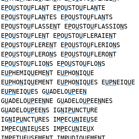
E
P
O
U
STO
U
FLA
N
T E
P
O
U
STO
U
FLA
N
TE
E
P
O
U
STO
U
FLA
N
TES E
P
O
U
STO
U
FLA
N
TS
E
P
O
U
STO
U
FLASSE
N
T E
P
O
U
STO
U
FLASSIO
N
S
E
P
O
U
STO
U
FLE
N
T E
P
O
U
STO
U
FLERAIE
N
T
E
P
O
U
STO
U
FLERE
N
T E
P
O
U
STO
U
FLERIO
N
S
E
P
O
U
STO
U
FLERO
N
S E
P
O
U
STO
U
FLERO
N
T
E
P
O
U
STO
U
FLIO
N
S E
P
O
U
STO
U
FLO
N
S
E
UP
HEMIQ
U
EME
N
T E
UP
HO
N
IQ
U
E
E
UP
HO
N
IQ
U
EMENT E
UP
HO
N
IQ
U
ES E
UPN
EIQ
U
E
E
UPN
EIQ
U
ES G
U
ADELO
UP
EE
N
G
U
ADELO
UP
EE
N
NE G
U
ADELO
UP
EE
N
NES
G
U
ADELO
UP
EE
N
S IG
N
I
PU
NCT
U
RE
IG
N
I
PU
NCT
U
RES IM
P
EC
UN
IE
U
SE
IM
P
EC
UN
IE
U
SES IM
P
EC
UN
IE
U
X
IM
P
ET
U
E
U
SEME
N
T IM
PU
DIQ
U
EME
N
T