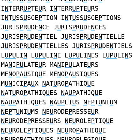
I
N
TERR
UP
TE
U
R I
N
TERR
UP
TE
U
RS
I
N
T
U
SS
U
SCE
P
TION I
N
T
U
SS
U
SCE
P
TIONS
J
U
RIS
P
R
U
DE
N
CE J
U
RIS
P
R
U
DE
N
CES
J
U
RIS
P
R
U
DE
N
TIEL J
U
RIS
P
R
U
DE
N
TIELLE
J
U
RIS
P
R
U
DE
N
TIELLES J
U
RIS
P
R
U
DE
N
TIELS
L
UPU
LI
N
L
UPU
LI
N
E L
UPU
LI
N
ES L
UPU
LI
N
S
MA
N
I
PU
LATE
U
R MA
N
I
PU
LATE
U
RS
ME
N
O
P
A
U
SIQ
U
E ME
N
O
P
A
U
SIQ
U
ES
M
UN
ICI
P
A
U
X
N
AT
U
RO
P
ATHIQ
U
E
N
AT
U
RO
P
ATHIQ
U
ES
N
A
UP
ATHIQ
U
E
N
A
UP
ATHIQ
U
ES
N
A
UP
LI
U
S
N
E
P
T
U
NI
U
M
N
E
P
T
U
NI
U
MS
N
E
U
RODE
P
RESSE
U
R
N
E
U
RODE
P
RESSE
U
RS
N
E
U
ROLE
P
TIQ
U
E
N
E
U
ROLE
P
TIQ
U
ES
N
E
U
RO
P
ATHIQ
U
E
N
E
U
RO
P
ATHIQ
U
ES
N
E
U
RO
P
LEGIQ
U
E