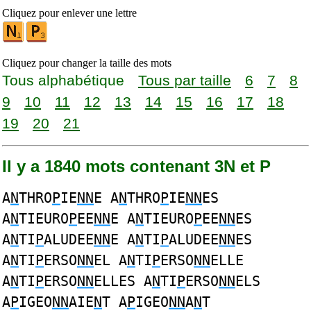
Cliquez pour enlever une lettre
Cliquez pour changer la taille des mots
Tous alphabétique
Tous par taille
6
7
8
9
10
11
12
13
14
15
16
17
18
19
20
21
Il y a 1840 mots contenant 3N et P
A
N
THRO
P
IE
NN
E A
N
THRO
P
IE
NN
ES
A
N
TIEURO
P
EE
NN
E A
N
TIEURO
P
EE
NN
ES
A
N
TI
P
ALUDEE
NN
E A
N
TI
P
ALUDEE
NN
ES
A
N
TI
P
ERSO
NN
EL A
N
TI
P
ERSO
NN
ELLE
A
N
TI
P
ERSO
NN
ELLES A
N
TI
P
ERSO
NN
ELS
A
P
IGEO
NN
AIE
N
T A
P
IGEO
NN
A
N
T