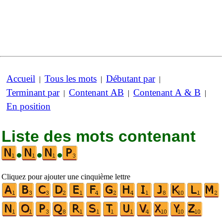
Accueil
Tous les mots
Débutant par
|
|
|
Terminant par
Contenant AB
Contenant A & B
|
|
|
En position
Liste des mots contenant
•
•
•
Cliquez pour ajouter une cinquième lettre