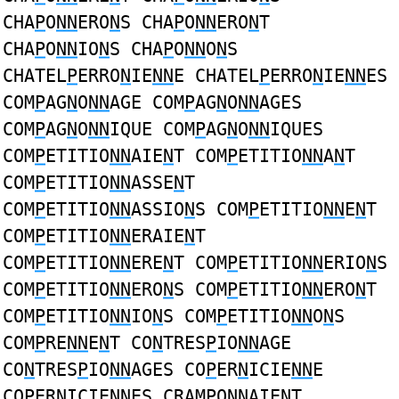
CHA
P
O
NN
ERO
N
S CHA
P
O
NN
ERO
N
T
CHA
P
O
NN
IO
N
S CHA
P
O
NN
O
N
S
CHATEL
P
ERRO
N
IE
NN
E CHATEL
P
ERRO
N
IE
NN
ES
COM
P
AG
N
O
NN
AGE COM
P
AG
N
O
NN
AGES
COM
P
AG
N
O
NN
IQUE COM
P
AG
N
O
NN
IQUES
COM
P
ETITIO
NN
AIE
N
T COM
P
ETITIO
NN
A
N
T
COM
P
ETITIO
NN
ASSE
N
T
COM
P
ETITIO
NN
ASSIO
N
S COM
P
ETITIO
NN
E
N
T
COM
P
ETITIO
NN
ERAIE
N
T
COM
P
ETITIO
NN
ERE
N
T COM
P
ETITIO
NN
ERIO
N
S
COM
P
ETITIO
NN
ERO
N
S COM
P
ETITIO
NN
ERO
N
T
COM
P
ETITIO
NN
IO
N
S COM
P
ETITIO
NN
O
N
S
COM
P
RE
NN
E
N
T CO
N
TRES
P
IO
NN
AGE
CO
N
TRES
P
IO
NN
AGES CO
P
ER
N
ICIE
NN
E
CO
P
ER
N
ICIE
NN
ES CRAM
P
O
NN
AIE
N
T