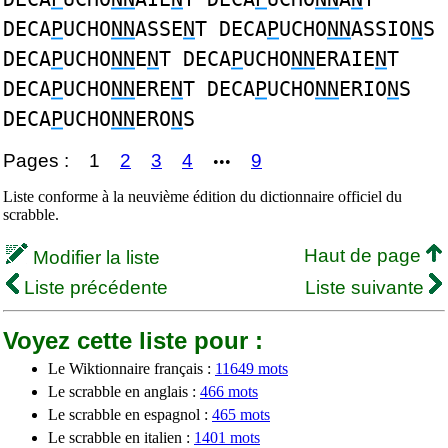
DECA
P
UCHO
NN
ASSE
N
T DECA
P
UCHO
NN
ASSIO
N
S
DECA
P
UCHO
NN
E
N
T DECA
P
UCHO
NN
ERAIE
N
T
DECA
P
UCHO
NN
ERE
N
T DECA
P
UCHO
NN
ERIO
N
S
DECA
P
UCHO
NN
ERO
N
S
Pages :
1
2
3
4
9
•••
Liste conforme à la neuvième édition du dictionnaire officiel du
scrabble.
Haut de page
Modifier la liste
Liste précédente
Liste suivante
Voyez cette liste pour :
Le Wiktionnaire français :
11649 mots
Le scrabble en anglais :
466 mots
Le scrabble en espagnol :
465 mots
Le scrabble en italien :
1401 mots