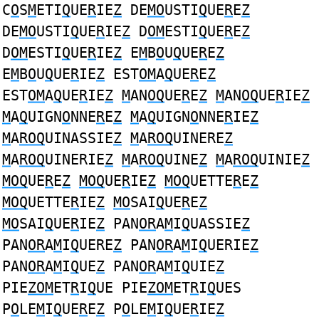
C
O
S
M
ETI
Q
UE
R
IE
Z
DE
MO
USTI
Q
UE
R
E
Z
DE
MO
USTI
Q
UE
R
IE
Z
D
OM
ESTI
Q
UE
R
E
Z
D
OM
ESTI
Q
UE
R
IE
Z
E
M
B
O
U
Q
UE
R
E
Z
E
M
B
O
U
Q
UE
R
IE
Z
EST
OM
A
Q
UE
R
E
Z
EST
OM
A
Q
UE
R
IE
Z
M
AN
OQ
UE
R
E
Z
M
AN
OQ
UE
R
IE
Z
M
A
Q
UIGN
O
NNE
R
E
Z
M
A
Q
UIGN
O
NNE
R
IE
Z
M
A
ROQ
UINASSIE
Z
M
A
ROQ
UINERE
Z
M
A
ROQ
UINERIE
Z
M
A
ROQ
UINE
Z
M
A
ROQ
UINIE
Z
MOQ
UE
R
E
Z
MOQ
UE
R
IE
Z
MOQ
UETTE
R
E
Z
MOQ
UETTE
R
IE
Z
MO
SAI
Q
UE
R
E
Z
MO
SAI
Q
UE
R
IE
Z
PAN
OR
A
M
I
Q
UASSIE
Z
PAN
OR
A
M
I
Q
UERE
Z
PAN
OR
A
M
I
Q
UERIE
Z
PAN
OR
A
M
I
Q
UE
Z
PAN
OR
A
M
I
Q
UIE
Z
PIE
ZOM
ET
R
I
Q
UE PIE
ZOM
ET
R
I
Q
UES
P
O
LE
M
I
Q
UE
R
E
Z
P
O
LE
M
I
Q
UE
R
IE
Z