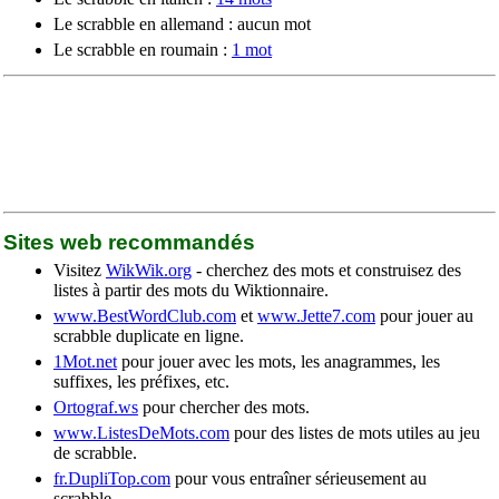
Le scrabble en allemand : aucun mot
Le scrabble en roumain :
1 mot
Sites web recommandés
Visitez
WikWik.org
- cherchez des mots et construisez des
listes à partir des mots du Wiktionnaire.
www.BestWordClub.com
et
www.Jette7.com
pour jouer au
scrabble duplicate en ligne.
1Mot.net
pour jouer avec les mots, les anagrammes, les
suffixes, les préfixes, etc.
Ortograf.ws
pour chercher des mots.
www.ListesDeMots.com
pour des listes de mots utiles au jeu
de scrabble.
fr.DupliTop.com
pour vous entraîner sérieusement au
scrabble.