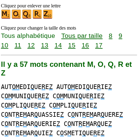
Cliquez pour enlever une lettre
Cliquez pour changer la taille des mots
Tous alphabétique
Tous par taille
8
9
10
11
12
13
14
15
16
17
Il y a 57 mots contenant M, O, Q, R et
Z
AUT
OM
EDI
Q
UE
R
E
Z
AUT
OM
EDI
Q
UE
R
IE
Z
C
OM
MUNI
Q
UE
R
E
Z
C
OM
MUNI
Q
UE
R
IE
Z
C
OM
PLI
Q
UE
R
E
Z
C
OM
PLI
Q
UE
R
IE
Z
C
O
NT
R
E
M
AR
Q
UASSIE
Z
C
O
NT
R
E
M
AR
Q
UERE
Z
C
O
NT
R
E
M
AR
Q
UERIE
Z
C
O
NT
R
E
M
AR
Q
UE
Z
C
O
NT
R
E
M
AR
Q
UIE
Z
C
O
S
M
ETI
Q
UE
R
E
Z