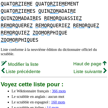
Q
UAT
ORZ
IE
M
E
Q
UAT
ORZ
IE
M
EMENT
Q
UAT
ORZ
IE
M
ES
Q
UIN
ZOM
ADAI
R
E
Q
UIN
ZOM
ADAI
R
ES
R
E
MO
R
Q
UASSIE
Z
R
E
MO
R
Q
UERE
Z
R
E
MO
R
Q
UERIE
Z
R
E
MO
R
Q
UE
Z
R
E
MO
R
Q
UIE
Z
ZO
O
M
O
R
PHI
Q
UE
ZO
O
M
O
R
PHI
Q
UES
Liste conforme à la neuvième édition du dictionnaire officiel du
scrabble.
Haut de page
Modifier la liste
Liste précédente
Liste suivante
Voyez cette liste pour :
Le Wiktionnaire français :
366 mots
Le scrabble en anglais : aucun mot
Le scrabble en espagnol :
160 mots
Le scrabble en italien :
14 mots