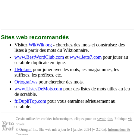
Sites web recommandés
Visitez
WikWik.org
- cherchez des mots et construisez des
listes à partir des mots du Wiktionnaire.
www.BestWordClub.com
et
www.Jette7.com
pour jouer au
scrabble duplicate en ligne.
1Mot.net
pour jouer avec les mots, les anagrammes, les
suffixes, les préfixes, etc.
Ortograf.ws
pour chercher des mots.
www.ListesDeMots.com
pour des listes de mots utiles au jeu
de scrabble.
fr.DupliTop.com
pour vous entraîner sérieusement au
scrabble.
Ce site utilise des cookies informatiques, cliquez pour en
savoir plus
. Politique
vie
privée
.
© Ortograf Inc. Site web mis à jour le 1 janvier 2024 (v-2.2.0
z
).
Informations &