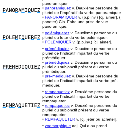
panoramiquer.
•
panoramiquez
v. Deuxième personne du
P
ANO
R
A
M
I
Q
UE
Z
pluriel de l’impératif du verbe panoramiquer.
•
PANORAMIQUER
v. (p.p.inv.) [cj. aimer]. (=
panoter) Cin. Faire une prise de vue
panoramique.
•
polémiquerez
v. Deuxième personne du
P
OLE
M
I
Q
UE
R
E
Z
pluriel du futur du verbe polémiquer.
•
POLÉMIQUER
v. (p.p.inv.) [cj. aimer].
•
prémédiquiez
v. Deuxième personne du
pluriel de l’indicatif imparfait du verbe
prémédiquer.
•
prémédiquiez
v. Deuxième personne du
PR
E
M
EDI
Q
UIE
Z
pluriel du subjonctif présent du verbe
prémédiquer.
•
pré-médiquiez
v. Deuxième personne du
pluriel de l’indicatif imparfait du verbe pré-
médiquer.
•
rempaquetiez
v. Deuxième personne du
pluriel de l’indicatif imparfait du verbe
rempaqueter.
R
E
MP
A
Q
UETIE
Z
•
rempaquetiez
v. Deuxième personne du
pluriel du subjonctif présent du verbe
rempaqueter.
•
REMPAQUETER
v. [cj. jeter ou acheter].
•
zoomorphique
adj. Qui a ou prend