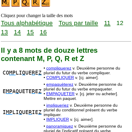
Cliquez pour changer la taille des mots
Tous alphabétique
Tous par taille
11
12
13
14
15
16
Il y a 8 mots de douze lettres
contenant M, P, Q, R et Z
•
compliquerez
v. Deuxième personne du
CO
MP
LI
Q
UE
R
E
Z
pluriel du futur du verbe compliquer.
•
COMPLIQUER
v. [cj. aimer].
•
empaquèterez
v. Deuxième personne du
pluriel du futur du verbe empaqueter.
E
MP
A
Q
UETE
R
E
Z
•
EMPAQUETER
v. [cj. jeter ou acheter].
Mettre en paquet.
•
impliqueriez
v. Deuxième personne du
pluriel du conditionnel présent du verbe
I
MP
LI
Q
UE
R
IE
Z
impliquer.
•
IMPLIQUER
v. [cj. aimer].
•
panoramiquez
v. Deuxième personne du
pluriel de l’indicatif présent du verbe