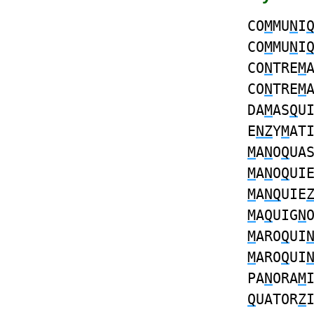
CO
M
MU
N
I
CO
M
MU
N
I
CO
N
TRE
M
CO
N
TRE
M
DA
M
AS
Q
U
E
NZ
Y
M
AT
M
A
N
O
Q
UA
M
A
N
O
Q
UI
M
A
NQ
UIE
M
A
Q
UIG
N
M
ARO
Q
UI
M
ARO
Q
UI
PA
N
ORA
M
Q
UATOR
Z