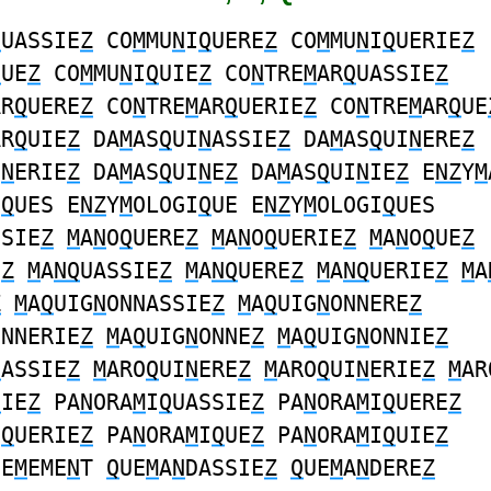
Q
UASSIE
Z
CO
M
MU
N
I
Q
UERE
Z
CO
M
MU
N
I
Q
UERIE
Z
Q
UE
Z
CO
M
MU
N
I
Q
UIE
Z
CO
N
TRE
M
AR
Q
UASSIE
Z
AR
Q
UERE
Z
CO
N
TRE
M
AR
Q
UERIE
Z
CO
N
TRE
M
AR
Q
UE
AR
Q
UIE
Z
DA
M
AS
Q
UI
N
ASSIE
Z
DA
M
AS
Q
UI
N
ERE
Z
I
N
ERIE
Z
DA
M
AS
Q
UI
N
E
Z
DA
M
AS
Q
UI
N
IE
Z
E
NZ
Y
M
I
Q
UES E
NZ
Y
M
OLOGI
Q
UE E
NZ
Y
M
OLOGI
Q
UES
SSIE
Z
M
A
N
O
Q
UERE
Z
M
A
N
O
Q
UERIE
Z
M
A
N
O
Q
UE
Z
E
Z
M
A
NQ
UASSIE
Z
M
A
NQ
UERE
Z
M
A
NQ
UERIE
Z
M
A
Z
M
A
Q
UIG
N
ONNASSIE
Z
M
A
Q
UIG
N
ONNERE
Z
ONNERIE
Z
M
A
Q
UIG
N
ONNE
Z
M
A
Q
UIG
N
ONNIE
Z
N
ASSIE
Z
M
ARO
Q
UI
N
ERE
Z
M
ARO
Q
UI
N
ERIE
Z
M
AR
N
IE
Z
PA
N
ORA
M
I
Q
UASSIE
Z
PA
N
ORA
M
I
Q
UERE
Z
I
Q
UERIE
Z
PA
N
ORA
M
I
Q
UE
Z
PA
N
ORA
M
I
Q
UIE
Z
IE
M
EME
N
T
Q
UE
M
A
N
DASSIE
Z
Q
UE
M
A
N
DERE
Z