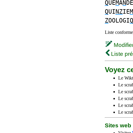
Q
UE
M
A
N
D
Q
UI
NZ
IE
Z
OOLOGI
Liste conforme 
Modifier 
Liste pr
Voyez ce
Le Wikt
Le scra
Le scra
Le scrab
Le scra
Le scra
Sites we
Visitez