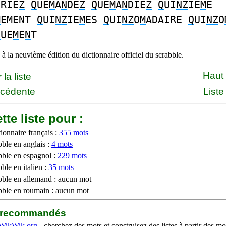
ERIE
Z
Q
UE
M
A
N
DE
Z
Q
UE
M
A
N
DIE
Z
Q
UI
NZ
IE
M
E
M
EMENT
Q
UI
NZ
IE
M
ES
Q
UI
NZ
O
M
ADAIRE
Q
UI
NZ
O
Q
UE
M
E
N
T
à la neuvième édition du dictionnaire officiel du scrabble.
Haut
la liste
écédente
Liste
tte liste pour :
ionnaire français :
355 mots
bble en anglais :
4 mots
bble en espagnol :
229 mots
ble en italien :
35 mots
bble en allemand : aucun mot
bble en roumain : aucun mot
b recommandés
WikWik.org
- cherchez des mots et construisez des listes à partir des mo