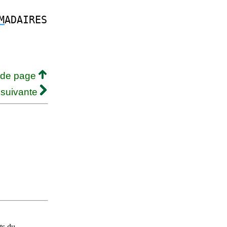
M
ADAIRES
 de page
 suivante
ts du