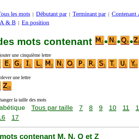
Tous les mots
Débutant par
Terminant par
Contenant
|
|
|
 A & B
En position
|
 des mots contenant
•
•
•
jouter une cinquième lettre
lever une lettre
anger la taille des mots
abétique
Tous par taille
7
8
9
10
11
16
17
6 mots contenant M, N, Q et Z