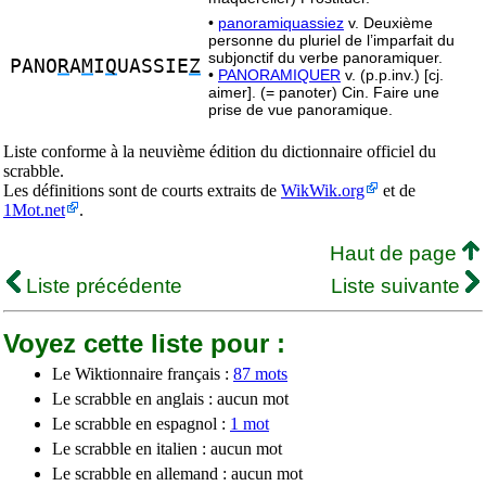
•
panoramiquassiez
v. Deuxième
personne du pluriel de l’imparfait du
subjonctif du verbe panoramiquer.
PANO
R
A
M
I
Q
UASSIE
Z
•
PANORAMIQUER
v. (p.p.inv.) [cj.
aimer]. (= panoter) Cin. Faire une
prise de vue panoramique.
Liste conforme à la neuvième édition du dictionnaire officiel du
scrabble.
Les définitions sont de courts extraits de
WikWik.org
et de
1Mot.net
.
Haut de page
Liste précédente
Liste suivante
Voyez cette liste pour :
Le Wiktionnaire français :
87 mots
Le scrabble en anglais : aucun mot
Le scrabble en espagnol :
1 mot
Le scrabble en italien : aucun mot
Le scrabble en allemand : aucun mot