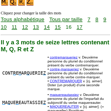
Cliquez pour changer la taille des mots
Tous alphabétique
Tous par taille
7
8
9
10
11
12
13
14
15
16
17
Il y a 3 mots de seize lettres contenant
M, Q, R et Z
•
contremarqueriez
v. Deuxième
personne du pluriel du conditionnel
présent du verbe contremarquer.
•
contre-marqueriez
v. Deuxième
CONT
R
E
M
AR
Q
UERIE
Z
personne du pluriel du conditionnel
présent du verbe contre-marquer.
•
CONTREMARQUER
v. [cj. aimer].
Doter (un produit) d’une seconde
marque.
•
maquereautassiez
v. Deuxième
personne du pluriel de l’imparfait du
M
A
Q
UE
R
EAUTASSIE
Z
subjonctif du verbe maquereauter.
•
MAQUEREAUTER
v. [cj. aimer]. (=
maquereller) Prostituer.