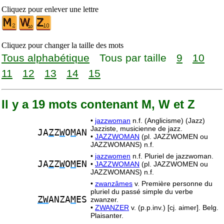
Cliquez pour enlever une lettre
Cliquez pour changer la taille des mots
Tous alphabétique
Tous par taille
9
10
11
12
13
14
15
Il y a 19 mots contenant M, W et Z
•
jazzwoman
n.f. (Anglicisme) (Jazz)
Jazziste, musicienne de jazz.
JA
Z
Z
W
O
M
AN
•
JAZZWOMAN
(pl. JAZZWOMEN ou
JAZZWOMANS) n.f.
•
jazzwomen
n.f. Pluriel de jazzwoman.
JA
Z
Z
W
O
M
EN
•
JAZZWOMAN
(pl. JAZZWOMEN ou
JAZZWOMANS) n.f.
•
zwanzâmes
v. Première personne du
pluriel du passé simple du verbe
ZW
ANZA
M
ES
zwanzer.
•
ZWANZER
v. (p.p.inv.) [cj. aimer]. Belg.
Plaisanter.