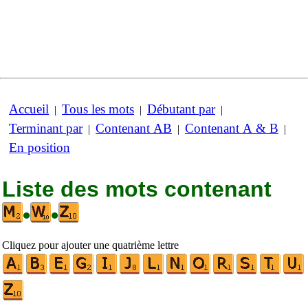
Accueil
Tous les mots
Débutant par
|
|
|
Terminant par
Contenant AB
Contenant A & B
|
|
|
En position
Liste des mots contenant
•
•
Cliquez pour ajouter une quatrième lettre