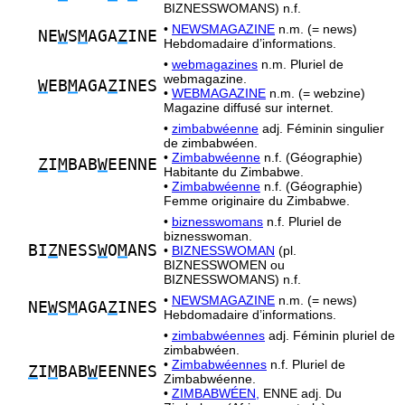
BIZNESSWOMANS) n.f.
•
NEWSMAGAZINE
n.m. (= news)
NE
W
S
M
AGA
Z
INE
Hebdomadaire d’informations.
•
webmagazines
n.m. Pluriel de
webmagazine.
W
EB
M
AGA
Z
INES
•
WEBMAGAZINE
n.m. (= webzine)
Magazine diffusé sur internet.
•
zimbabwéenne
adj. Féminin singulier
de zimbabwéen.
•
Zimbabwéenne
n.f. (Géographie)
Z
I
M
BAB
W
EENNE
Habitante du Zimbabwe.
•
Zimbabwéenne
n.f. (Géographie)
Femme originaire du Zimbabwe.
•
biznesswomans
n.f. Pluriel de
biznesswoman.
BI
Z
NESS
W
O
M
ANS
•
BIZNESSWOMAN
(pl.
BIZNESSWOMEN ou
BIZNESSWOMANS) n.f.
•
NEWSMAGAZINE
n.m. (= news)
NE
W
S
M
AGA
Z
INES
Hebdomadaire d’informations.
•
zimbabwéennes
adj. Féminin pluriel de
zimbabwéen.
•
Zimbabwéennes
n.f. Pluriel de
Z
I
M
BAB
W
EENNES
Zimbabwéenne.
•
ZIMBABWÉEN,
ENNE adj. Du