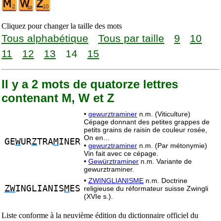
Cliquez pour changer la taille des mots
Tous alphabétique
Tous par taille
9
10
11
12
13
14
15
Il y a 2 mots de quatorze lettres
contenant M, W et Z
•
gewurztraminer
n.m. (Viticulture)
Cépage donnant des petites grappes de
petits grains de raisin de couleur rosée,
On en…
GE
W
UR
Z
TRA
M
INER
•
gewurztraminer
n.m. (Par métonymie)
Vin fait avec ce cépage.
•
Gewürztraminer
n.m. Variante de
gewurztraminer.
•
ZWINGLIANISME
n.m. Doctrine
ZW
INGLIANIS
M
ES
religieuse du réformateur suisse Zwingli
(XVIe s.).
Liste conforme à la neuvième édition du dictionnaire officiel du