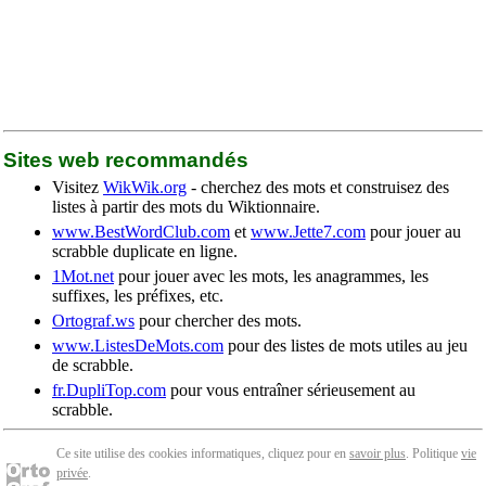
Sites web recommandés
Visitez
WikWik.org
- cherchez des mots et construisez des
listes à partir des mots du Wiktionnaire.
www.BestWordClub.com
et
www.Jette7.com
pour jouer au
scrabble duplicate en ligne.
1Mot.net
pour jouer avec les mots, les anagrammes, les
suffixes, les préfixes, etc.
Ortograf.ws
pour chercher des mots.
www.ListesDeMots.com
pour des listes de mots utiles au jeu
de scrabble.
fr.DupliTop.com
pour vous entraîner sérieusement au
scrabble.
Ce site utilise des cookies informatiques, cliquez pour en
savoir plus
. Politique
vie
privée
.