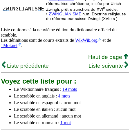
réformatrice chrétienne, initiée par Ulrich
ZW
INGLIANIS
M
E
e
Zwingli, prêtre zurichois du XVI
siècle.
•
ZWINGLIANISME
n.m. Doctrine religieuse
du réformateur suisse Zwingli (XVIe s.).
Liste conforme à la neuvième édition du dictionnaire officiel du
scrabble.
Les définitions sont de courts extraits de
WikWik.org
et de
1Mot.net
.
Haut de page
Liste précédente
Liste suivante
Voyez cette liste pour :
Le Wiktionnaire français :
19 mots
Le scrabble en anglais :
4 mots
Le scrabble en espagnol : aucun mot
Le scrabble en italien : aucun mot
Le scrabble en allemand : aucun mot
Le scrabble en roumain :
1 mot