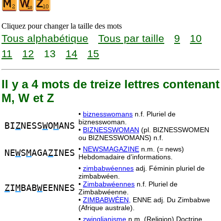
Cliquez pour changer la taille des mots
Tous alphabétique
Tous par taille
9
10
11
12
13
14
15
Il y a 4 mots de treize lettres contenant
M, W et Z
•
biznesswomans
n.f. Pluriel de
biznesswoman.
BI
Z
NESS
W
O
M
ANS
•
BIZNESSWOMAN
(pl. BIZNESSWOMEN
ou BIZNESSWOMANS) n.f.
•
NEWSMAGAZINE
n.m. (= news)
NE
W
S
M
AGA
Z
INES
Hebdomadaire d’informations.
•
zimbabwéennes
adj. Féminin pluriel de
zimbabwéen.
•
Zimbabwéennes
n.f. Pluriel de
Z
I
M
BAB
W
EENNES
Zimbabwéenne.
•
ZIMBABWÉEN,
ENNE adj. Du Zimbabwe
(Afrique australe).
•
zwinglianisme
n.m. (Religion) Doctrine