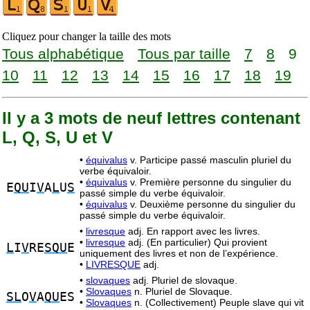
Cliquez pour changer la taille des mots
Tous alphabétique
Tous par taille
7
8
9
10
11
12
13
14
15
16
17
18
19
Il y a 3 mots de neuf lettres contenant
L, Q, S, U et V
•
équivalus
v. Participe passé masculin pluriel du
verbe équivaloir.
•
équivalus
v. Première personne du singulier du
E
QU
I
V
A
L
U
S
passé simple du verbe équivaloir.
•
équivalus
v. Deuxième personne du singulier du
passé simple du verbe équivaloir.
•
livresque
adj. En rapport avec les livres.
•
livresque
adj. (En particulier) Qui provient
L
I
V
RE
SQU
E
uniquement des livres et non de l’expérience.
•
LIVRESQUE
adj.
•
slovaques
adj. Pluriel de slovaque.
•
Slovaques
n. Pluriel de Slovaque.
SL
O
V
A
QU
ES
•
Slovaques
n. (Collectivement) Peuple slave qui vit