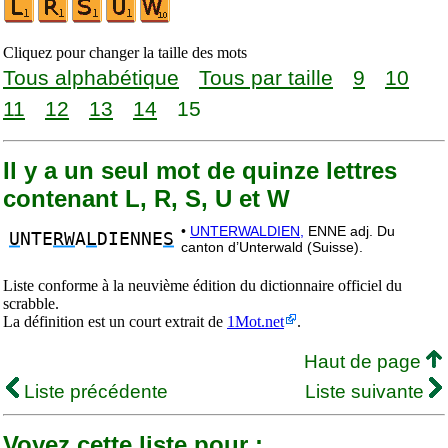
Cliquez pour changer la taille des mots
Tous alphabétique
Tous par taille
9
10
11
12
13
14
15
Il y a un seul mot de quinze lettres
contenant L, R, S, U et W
•
UNTERWALDIEN,
ENNE adj. Du
U
NTE
RW
A
L
DIENNE
S
canton d’Unterwald (Suisse).
Liste conforme à la neuvième édition du dictionnaire officiel du
scrabble.
La définition est un court extrait de
1Mot.net
.
Haut de page
Liste précédente
Liste suivante
Voyez cette liste pour :