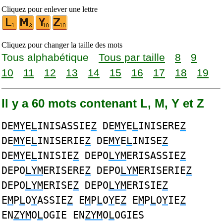
Cliquez pour enlever une lettre
Cliquez pour changer la taille des mots
Tous alphabétique
Tous par taille
8
9
10
11
12
13
14
15
16
17
18
19
Il y a 60 mots contenant L, M, Y et Z
DE
MY
E
L
INISASSIE
Z
DE
MY
E
L
INISERE
Z
DE
MY
E
L
INISERIE
Z
DE
MY
E
L
INISE
Z
DE
MY
E
L
INISIE
Z
DEPO
LYM
ERISASSIE
Z
DEPO
LYM
ERISERE
Z
DEPO
LYM
ERISERIE
Z
DEPO
LYM
ERISE
Z
DEPO
LYM
ERISIE
Z
E
M
P
L
O
Y
ASSIE
Z
E
M
P
L
O
Y
E
Z
E
M
P
L
O
Y
IE
Z
EN
ZYM
O
L
OGIE EN
ZYM
O
L
OGIES