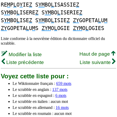
RE
M
P
L
O
Y
IE
Z
S
YM
BO
L
ISASSIE
Z
S
YM
BO
L
ISERE
Z
S
YM
BO
L
ISERIE
Z
S
YM
BO
L
ISE
Z
S
YM
BO
L
ISIE
Z
ZY
GOPETA
L
U
M
ZY
GOPETA
L
U
M
S
ZYM
O
L
OGIE
ZYM
O
L
OGIES
Liste conforme à la neuvième édition du dictionnaire officiel du
scrabble.
Haut de page
Modifier la liste
Liste précédente
Liste suivante
Voyez cette liste pour :
Le Wiktionnaire français :
659 mots
Le scrabble en anglais :
137 mots
Le scrabble en espagnol :
6 mots
Le scrabble en italien : aucun mot
Le scrabble en allemand :
16 mots
Le scrabble en roumain : aucun mot