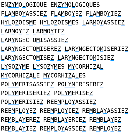
EN
ZYM
O
L
OGIQUE EN
ZYM
O
L
OGIQUES
F
L
A
M
BO
Y
ASSIE
Z
F
L
A
M
BO
Y
E
Z
F
L
A
M
BO
Y
IE
Z
H
YL
O
Z
OIS
M
E H
YL
O
Z
OIS
M
ES
L
AR
M
O
Y
ASSIE
Z
L
AR
M
O
Y
E
Z
L
AR
M
O
Y
IE
Z
L
AR
Y
NGECTO
M
ISASSIE
Z
L
AR
Y
NGECTO
M
ISERE
Z
L
AR
Y
NGECTO
M
ISERIE
Z
L
AR
Y
NGECTO
M
ISE
Z
L
AR
Y
NGECTO
M
ISIE
Z
LY
SO
Z
Y
M
E
LY
SO
Z
Y
M
ES
MY
CORHI
Z
A
L
MY
CORHI
Z
A
L
E
MY
CORHI
Z
A
L
ES
PO
LYM
ERISASSIE
Z
PO
LYM
ERISERE
Z
PO
LYM
ERISERIE
Z
PO
LYM
ERISE
Z
PO
LYM
ERISIE
Z
REE
M
P
L
O
Y
ASSIE
Z
REE
M
P
L
O
Y
E
Z
REE
M
P
L
O
Y
IE
Z
RE
M
B
L
A
Y
ASSIE
Z
RE
M
B
L
A
Y
ERE
Z
RE
M
B
L
A
Y
ERIE
Z
RE
M
B
L
A
Y
E
Z
RE
M
B
L
A
Y
IE
Z
RE
M
P
L
O
Y
ASSIE
Z
RE
M
P
L
O
Y
E
Z