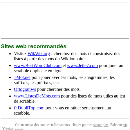
Sites web recommandés
Visitez
WikWik.org
- cherchez des mots et construisez des
listes à partir des mots du Wiktionnaire.
www.BestWordClub.com
et
www.Jette7.com
pour jouer au
scrabble duplicate en ligne.
1Mot.net
pour jouer avec les mots, les anagrammes, les
suffixes, les préfixes, etc.
Ortograf.ws
pour chercher des mots.
www.ListesDeMots.com
pour des listes de mots utiles au jeu
de scrabble.
fr.DupliTop.com
pour vous entraîner sérieusement au
scrabble.
Ce site utilise des cookies informatiques, cliquez pour en
savoir plus
. Politique
vie