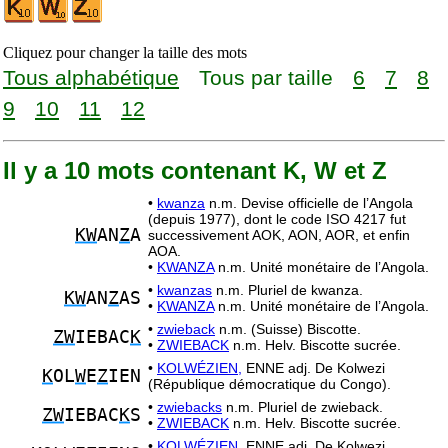
Cliquez pour changer la taille des mots
Tous alphabétique
Tous par taille
6
7
8
9
10
11
12
Il y a 10 mots contenant K, W et Z
•
kwanza
n.m. Devise officielle de l’Angola
(depuis 1977), dont le code ISO 4217 fut
KW
AN
Z
A
successivement AOK, AON, AOR, et enfin
AOA.
•
KWANZA
n.m. Unité monétaire de l’Angola.
•
kwanzas
n.m. Pluriel de kwanza.
KW
AN
Z
AS
•
KWANZA
n.m. Unité monétaire de l’Angola.
•
zwieback
n.m. (Suisse) Biscotte.
ZW
IEBAC
K
•
ZWIEBACK
n.m. Helv. Biscotte sucrée.
•
KOLWÉZIEN,
ENNE adj. De Kolwezi
K
OL
W
E
Z
IEN
(République démocratique du Congo).
•
zwiebacks
n.m. Pluriel de zwieback.
ZW
IEBAC
K
S
•
ZWIEBACK
n.m. Helv. Biscotte sucrée.
•
KOLWÉZIEN,
ENNE adj. De Kolwezi