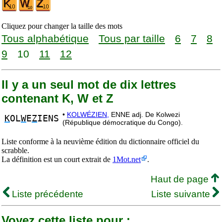
Cliquez pour changer la taille des mots
Tous alphabétique
Tous par taille
6
7
8
9
10
11
12
Il y a un seul mot de dix lettres
contenant K, W et Z
•
KOLWÉZIEN,
ENNE adj. De Kolwezi
K
OL
W
E
Z
IENS
(République démocratique du Congo).
Liste conforme à la neuvième édition du dictionnaire officiel du
scrabble.
La définition est un court extrait de
1Mot.net
.
Haut de page
Liste précédente
Liste suivante
Voyez cette liste pour :