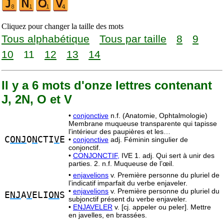
Cliquez pour changer la taille des mots
Tous alphabétique
Tous par taille
8
9
10
11
12
13
14
Il y a 6 mots d'onze lettres contenant
J, 2N, O et V
•
conjonctive
n.f. (Anatomie, Ophtalmologie)
Membrane muqueuse transparente qui tapisse
l’intérieur des paupières et les…
C
ONJ
O
N
CTI
V
E
•
conjonctive
adj. Féminin singulier de
conjonctif.
•
CONJONCTIF,
IVE 1. adj. Qui sert à unir des
parties. 2. n.f. Muqueuse de l’œil.
•
enjavelions
v. Première personne du pluriel de
l’indicatif imparfait du verbe enjaveler.
•
enjavelions
v. Première personne du pluriel du
E
NJ
A
V
ELI
ON
S
subjonctif présent du verbe enjaveler.
•
ENJAVELER
v. [cj. appeler ou peler]. Mettre
en javelles, en brassées.