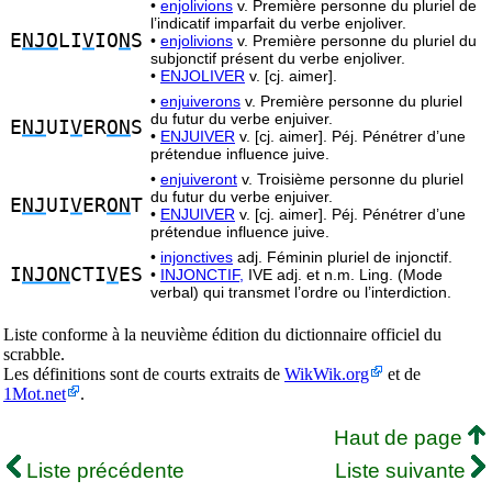
•
enjolivions
v. Première personne du pluriel de
l’indicatif imparfait du verbe enjoliver.
E
NJO
LI
V
IO
N
S
•
enjolivions
v. Première personne du pluriel du
subjonctif présent du verbe enjoliver.
•
ENJOLIVER
v. [cj. aimer].
•
enjuiverons
v. Première personne du pluriel
du futur du verbe enjuiver.
E
NJ
UI
V
ER
ON
S
•
ENJUIVER
v. [cj. aimer]. Péj. Pénétrer d’une
prétendue influence juive.
•
enjuiveront
v. Troisième personne du pluriel
du futur du verbe enjuiver.
E
NJ
UI
V
ER
ON
T
•
ENJUIVER
v. [cj. aimer]. Péj. Pénétrer d’une
prétendue influence juive.
•
injonctives
adj. Féminin pluriel de injonctif.
I
NJON
CTI
V
ES
•
INJONCTIF,
IVE adj. et n.m. Ling. (Mode
verbal) qui transmet l’ordre ou l’interdiction.
Liste conforme à la neuvième édition du dictionnaire officiel du
scrabble.
Les définitions sont de courts extraits de
WikWik.org
et de
1Mot.net
.
Haut de page
Liste précédente
Liste suivante