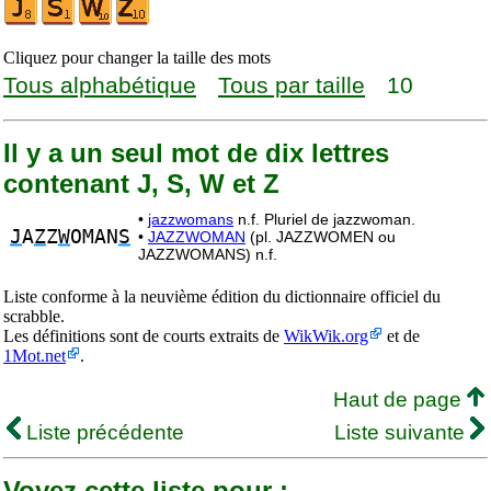
Cliquez pour changer la taille des mots
Tous alphabétique
Tous par taille
10
Il y a un seul mot de dix lettres
contenant J, S, W et Z
•
jazzwomans
n.f. Pluriel de jazzwoman.
J
A
Z
Z
W
OMAN
S
•
JAZZWOMAN
(pl. JAZZWOMEN ou
JAZZWOMANS) n.f.
Liste conforme à la neuvième édition du dictionnaire officiel du
scrabble.
Les définitions sont de courts extraits de
WikWik.org
et de
1Mot.net
.
Haut de page
Liste précédente
Liste suivante
Voyez cette liste pour :