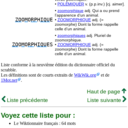
•
POLÉMIQUER
v. (p.p.inv.) [cj. aimer].
•
zoomorphique
adj. Qui a ou prend
l’apparence d’un animal.
ZO
O
M
O
RP
H
IQU
E
•
ZOOMORPHIQUE
adj. (=
zoomorphe) Dont la forme rappelle
celle d’un animal.
•
zoomorphiques
adj. Pluriel de
zoomorphique.
ZO
O
M
O
RP
H
IQU
ES
•
ZOOMORPHIQUE
adj. (=
zoomorphe) Dont la forme rappelle
celle d’un animal.
Liste conforme à la neuvième édition du dictionnaire officiel du
scrabble.
Les définitions sont de courts extraits de
WikWik.org
et de
1Mot.net
.
Haut de page
Liste précédente
Liste suivante
Voyez cette liste pour :
Le Wiktionnaire français : 64 mots