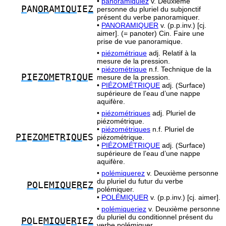
•
panoramiquiez
v. Deuxième
P
AN
OR
A
MIQU
IE
Z
personne du pluriel du subjonctif
présent du verbe panoramiquer.
•
PANORAMIQUER
v. (p.p.inv.) [cj.
aimer]. (= panoter) Cin. Faire une
prise de vue panoramique.
•
piézométrique
adj. Relatif à la
mesure de la pression.
•
piézométrique
n.f. Technique de la
PI
E
ZOM
ET
R
I
QU
E
mesure de la pression.
•
PIÉZOMÉTRIQUE
adj. (Surface)
supérieure de l’eau d’une nappe
aquifère.
•
piézométriques
adj. Pluriel de
piézométrique.
•
piézométriques
n.f. Pluriel de
PI
E
ZOM
ET
R
I
QU
ES
piézométrique.
•
PIÉZOMÉTRIQUE
adj. (Surface)
supérieure de l’eau d’une nappe
aquifère.
•
polémiquerez
v. Deuxième personne
du pluriel du futur du verbe
PO
LE
MIQU
E
R
E
Z
polémiquer.
•
POLÉMIQUER
v. (p.p.inv.) [cj. aimer].
•
polémiqueriez
v. Deuxième personne
du pluriel du conditionnel présent du
PO
LE
MIQU
E
R
IE
Z
verbe polémiquer.