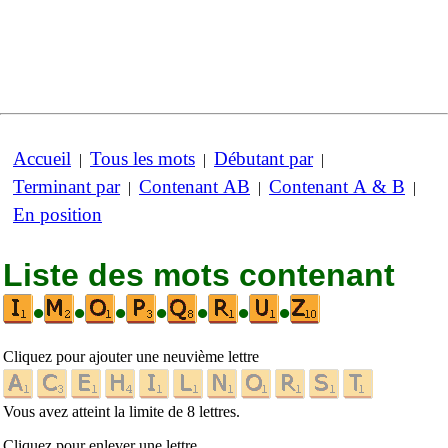
Accueil
Tous les mots
Débutant par
|
|
|
Terminant par
Contenant AB
Contenant A & B
|
|
|
En position
Liste des mots contenant
•
•
•
•
•
•
•
Cliquez pour ajouter une neuvième lettre
Vous avez atteint la limite de 8 lettres.
Cliquez pour enlever une lettre