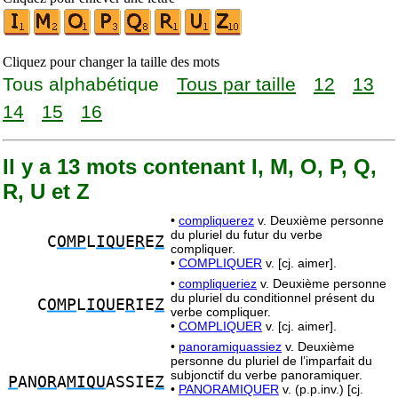
Cliquez pour changer la taille des mots
Tous alphabétique
Tous par taille
12
13
14
15
16
Il y a 13 mots contenant I, M, O, P, Q,
R, U et Z
•
compliquerez
v. Deuxième personne
du pluriel du futur du verbe
C
OMP
L
IQU
E
R
E
Z
compliquer.
•
COMPLIQUER
v. [cj. aimer].
•
compliqueriez
v. Deuxième personne
du pluriel du conditionnel présent du
C
OMP
L
IQU
E
R
IE
Z
verbe compliquer.
•
COMPLIQUER
v. [cj. aimer].
•
panoramiquassiez
v. Deuxième
personne du pluriel de l’imparfait du
subjonctif du verbe panoramiquer.
P
AN
OR
A
MIQU
ASSIE
Z
•
PANORAMIQUER
v. (p.p.inv.) [cj.