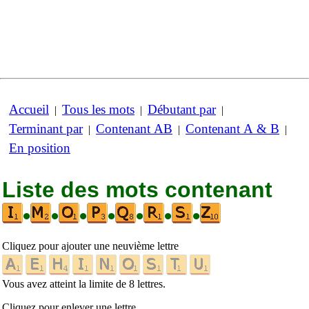
Accueil
Tous les mots
Débutant par
|
|
|
Terminant par
Contenant AB
Contenant A & B
|
|
|
En position
Liste des mots contenant
•
•
•
•
•
•
•
Cliquez pour ajouter une neuvième lettre
Vous avez atteint la limite de 8 lettres.
Cliquez pour enlever une lettre