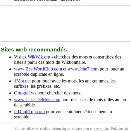
Sites web recommandés
Visitez
WikWik.org
- cherchez des mots et construisez des
listes à partir des mots du Wiktionnaire.
www.BestWordClub.com
et
www.Jette7.com
pour jouer au
scrabble duplicate en ligne.
1Mot.net
pour jouer avec les mots, les anagrammes, les
suffixes, les préfixes, etc.
Ortograf.ws
pour chercher des mots.
www.ListesDeMots.com
pour des listes de mots utiles au jeu
de scrabble.
fr.DupliTop.com
pour vous entraîner sérieusement au
scrabble.
Ce site utilise des cookies informatiques, cliquez pour en
savoir plus
. Politique
vie