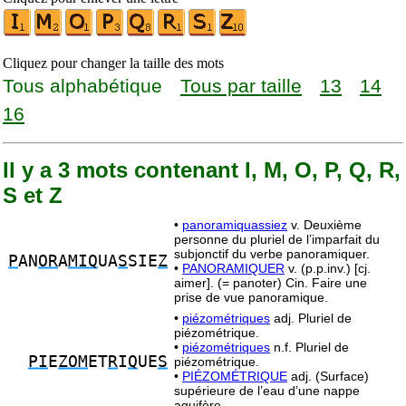
Cliquez pour changer la taille des mots
Tous alphabétique
Tous par taille
13
14
16
Il y a 3 mots contenant I, M, O, P, Q, R,
S et Z
•
panoramiquassiez
v. Deuxième
personne du pluriel de l’imparfait du
subjonctif du verbe panoramiquer.
P
AN
OR
A
MIQ
UA
S
SIE
Z
•
PANORAMIQUER
v. (p.p.inv.) [cj.
aimer]. (= panoter) Cin. Faire une
prise de vue panoramique.
•
piézométriques
adj. Pluriel de
piézométrique.
•
piézométriques
n.f. Pluriel de
PI
E
ZOM
ET
R
I
Q
UE
S
piézométrique.
•
PIÉZOMÉTRIQUE
adj. (Surface)
supérieure de l’eau d’une nappe
aquifère.