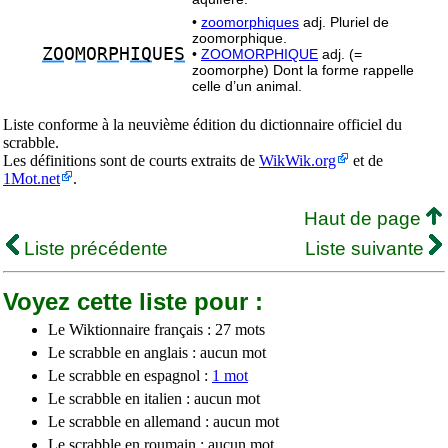
•
zoomorphiques
adj. Pluriel de
zoomorphique.
ZO
O
M
O
RP
H
IQ
UE
S
•
ZOOMORPHIQUE
adj. (=
zoomorphe) Dont la forme rappelle
celle d’un animal.
Liste conforme à la neuvième édition du dictionnaire officiel du
scrabble.
Les définitions sont de courts extraits de
WikWik.org
et de
1Mot.net
.
Haut de page
Liste précédente
Liste suivante
Voyez cette liste pour :
Le Wiktionnaire français : 27 mots
Le scrabble en anglais : aucun mot
Le scrabble en espagnol :
1 mot
Le scrabble en italien : aucun mot
Le scrabble en allemand : aucun mot
Le scrabble en roumain : aucun mot