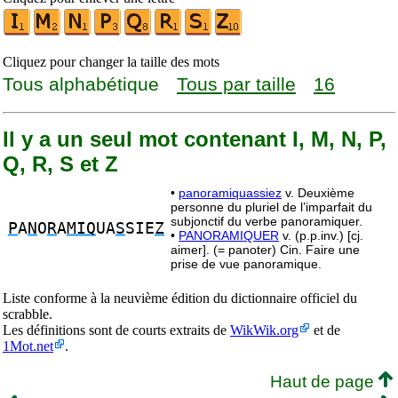
Cliquez pour changer la taille des mots
Tous alphabétique
Tous par taille
16
Il y a un seul mot contenant I, M, N, P,
Q, R, S et Z
•
panoramiquassiez
v. Deuxième
personne du pluriel de l’imparfait du
subjonctif du verbe panoramiquer.
P
A
N
O
R
A
MIQ
UA
S
SIE
Z
•
PANORAMIQUER
v. (p.p.inv.) [cj.
aimer]. (= panoter) Cin. Faire une
prise de vue panoramique.
Liste conforme à la neuvième édition du dictionnaire officiel du
scrabble.
Les définitions sont de courts extraits de
WikWik.org
et de
1Mot.net
.
Haut de page