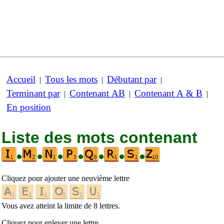
Accueil
Tous les mots
Débutant par
|
|
|
Terminant par
Contenant AB
Contenant A & B
|
|
|
En position
Liste des mots contenant
•
•
•
•
•
•
•
Cliquez pour ajouter une neuvième lettre
Vous avez atteint la limite de 8 lettres.
Cliquez pour enlever une lettre