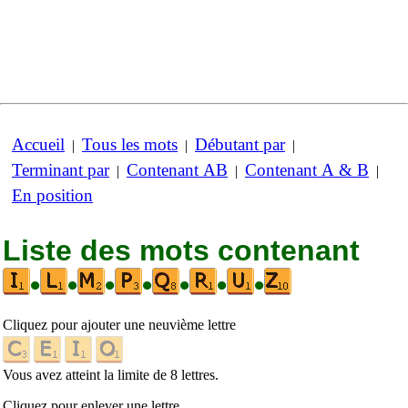
Accueil
Tous les mots
Débutant par
|
|
|
Terminant par
Contenant AB
Contenant A & B
|
|
|
En position
Liste des mots contenant
•
•
•
•
•
•
•
Cliquez pour ajouter une neuvième lettre
Vous avez atteint la limite de 8 lettres.
Cliquez pour enlever une lettre