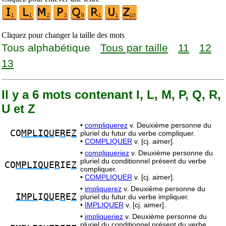
Cliquez pour changer la taille des mots
Tous alphabétique
Tous par taille
11
12
13
Il y a 6 mots contenant I, L, M, P, Q, R,
U et Z
•
compliquerez
v. Deuxième personne du
CO
MPLIQU
E
R
E
Z
pluriel du futur du verbe compliquer.
•
COMPLIQUER
v. [cj. aimer].
•
compliqueriez
v. Deuxième personne du
pluriel du conditionnel présent du verbe
CO
MPLIQU
E
R
IE
Z
compliquer.
•
COMPLIQUER
v. [cj. aimer].
•
impliquerez
v. Deuxième personne du
IMPL
I
QU
E
R
E
Z
pluriel du futur du verbe impliquer.
•
IMPLIQUER
v. [cj. aimer].
•
impliqueriez
v. Deuxième personne du
pluriel du conditionnel présent du verbe