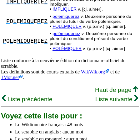
IMPL
I
QU
E
R
IE
Z
impliquer.
•
IMPLIQUER
v. [cj. aimer].
•
polémiquerez
v. Deuxième personne du
P
O
L
E
MIQU
E
R
E
Z
pluriel du futur du verbe polémiquer.
•
POLÉMIQUER
v. (p.p.inv.) [cj. aimer].
•
polémiqueriez
v. Deuxième personne du
pluriel du conditionnel présent du verbe
P
O
L
E
MIQU
E
R
IE
Z
polémiquer.
•
POLÉMIQUER
v. (p.p.inv.) [cj. aimer].
Liste conforme à la neuvième édition du dictionnaire officiel du
scrabble.
Les définitions sont de courts extraits de
WikWik.org
et de
1Mot.net
.
Haut de page
Liste précédente
Liste suivante
Voyez cette liste pour :
Le Wiktionnaire français : 48 mots
Le scrabble en anglais : aucun mot
Le scrabble en espagnol : aucun mot