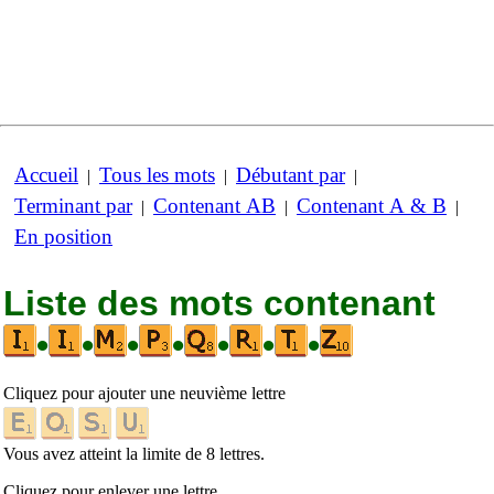
Accueil
Tous les mots
Débutant par
|
|
|
Terminant par
Contenant AB
Contenant A & B
|
|
|
En position
Liste des mots contenant
•
•
•
•
•
•
•
Cliquez pour ajouter une neuvième lettre
Vous avez atteint la limite de 8 lettres.
Cliquez pour enlever une lettre