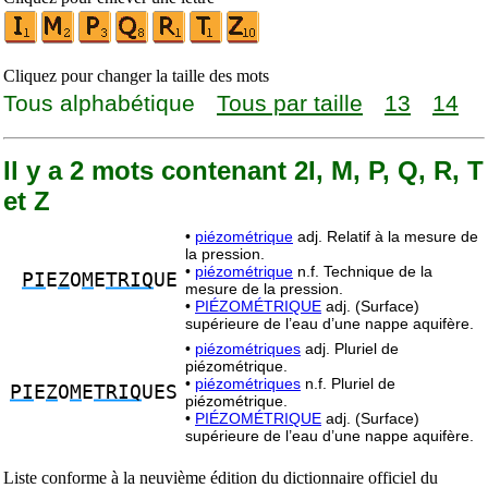
Cliquez pour changer la taille des mots
Tous alphabétique
Tous par taille
13
14
Il y a 2 mots contenant 2I, M, P, Q, R, T
et Z
•
piézométrique
adj. Relatif à la mesure de
la pression.
•
piézométrique
n.f. Technique de la
PI
E
Z
O
M
E
TRIQ
UE
mesure de la pression.
•
PIÉZOMÉTRIQUE
adj. (Surface)
supérieure de l’eau d’une nappe aquifère.
•
piézométriques
adj. Pluriel de
piézométrique.
•
piézométriques
n.f. Pluriel de
PI
E
Z
O
M
E
TRIQ
UES
piézométrique.
•
PIÉZOMÉTRIQUE
adj. (Surface)
supérieure de l’eau d’une nappe aquifère.
Liste conforme à la neuvième édition du dictionnaire officiel du