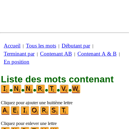
Accueil
Tous les mots
Débutant par
|
|
|
Terminant par
Contenant AB
Contenant A & B
|
|
|
En position
Liste des mots contenant
•
•
•
•
•
•
Cliquez pour ajouter une huitième lettre
Cliquez pour enlever une lettre