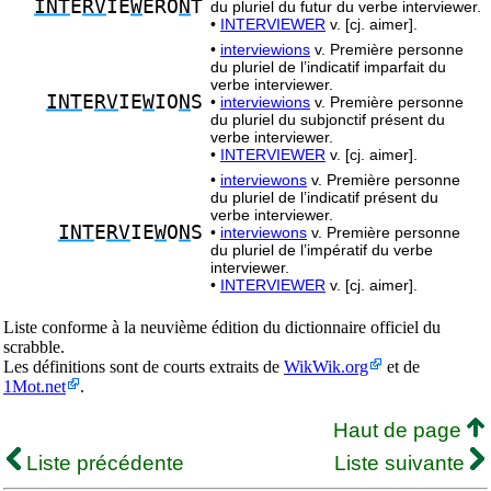
INT
E
RV
IE
W
ERO
N
T
du pluriel du futur du verbe interviewer.
•
INTERVIEWER
v. [cj. aimer].
•
interviewions
v. Première personne
du pluriel de l’indicatif imparfait du
verbe interviewer.
INT
E
RV
IE
W
IO
N
S
•
interviewions
v. Première personne
du pluriel du subjonctif présent du
verbe interviewer.
•
INTERVIEWER
v. [cj. aimer].
•
interviewons
v. Première personne
du pluriel de l’indicatif présent du
verbe interviewer.
INT
E
RV
IE
W
O
N
S
•
interviewons
v. Première personne
du pluriel de l’impératif du verbe
interviewer.
•
INTERVIEWER
v. [cj. aimer].
Liste conforme à la neuvième édition du dictionnaire officiel du
scrabble.
Les définitions sont de courts extraits de
WikWik.org
et de
1Mot.net
.
Haut de page
Liste précédente
Liste suivante