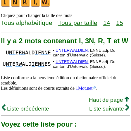
Cliquez pour changer la taille des mots
Tous alphabétique
Tous par taille
14
15
Il y a 2 mots contenant I, 3N, R, T et W
•
UNTERWALDIEN,
ENNE adj. Du
U
NT
E
RW
ALD
I
E
NN
E
canton d’Unterwald (Suisse).
•
UNTERWALDIEN,
ENNE adj. Du
U
NT
E
RW
ALD
I
E
NN
ES
canton d’Unterwald (Suisse).
Liste conforme à la neuvième édition du dictionnaire officiel du
scrabble.
Les définitions sont de courts extraits de
1Mot.net
.
Haut de page
Liste précédente
Liste suivante
Voyez cette liste pour :