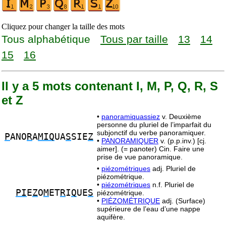
Cliquez pour changer la taille des mots
Tous alphabétique
Tous par taille
13
14
15
16
Il y a 5 mots contenant I, M, P, Q, R, S
et Z
•
panoramiquassiez
v. Deuxième
personne du pluriel de l’imparfait du
subjonctif du verbe panoramiquer.
P
ANO
R
A
MIQ
UA
S
SIE
Z
•
PANORAMIQUER
v. (p.p.inv.) [cj.
aimer]. (= panoter) Cin. Faire une
prise de vue panoramique.
•
piézométriques
adj. Pluriel de
piézométrique.
•
piézométriques
n.f. Pluriel de
PI
E
Z
O
M
ET
R
I
Q
UE
S
piézométrique.
•
PIÉZOMÉTRIQUE
adj. (Surface)
supérieure de l’eau d’une nappe
aquifère.