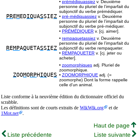
•
prémédiquassiez
v. Deuxième
personne du pluriel de l’imparfait du
subjonctif du verbe prémédiquer.
PR
E
M
ED
IQ
UA
S
SIE
Z
•
pré-médiquassiez
v. Deuxième
personne du pluriel de l’imparfait du
subjonctif du verbe pré-médiquer.
•
PRÉMÉDIQUER
v. [cj. aimer].
•
rempaquetassiez
v. Deuxième
personne du pluriel de l’imparfait du
R
E
MP
A
Q
UETA
S
S
I
E
Z
subjonctif du verbe rempaqueter.
•
REMPAQUETER
v. [cj. jeter ou
acheter].
•
zoomorphiques
adj. Pluriel de
zoomorphique.
Z
OO
M
O
RP
H
IQ
UE
S
•
ZOOMORPHIQUE
adj. (=
zoomorphe) Dont la forme rappelle
celle d’un animal.
Liste conforme à la neuvième édition du dictionnaire officiel du
scrabble.
Les définitions sont de courts extraits de
WikWik.org
et de
1Mot.net
.
Haut de page
Liste précédente
Liste suivante