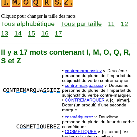
Cliquez pour changer la taille des mots
Tous alphabétique
Tous par taille
11
12
13
14
15
16
17
Il y a 17 mots contenant I, M, O, Q, R,
S et Z
•
contremarquassiez
v. Deuxième
personne du pluriel de l’imparfait du
subjonctif du verbe contremarquer.
•
contre-marquassiez
v. Deuxième
C
O
NT
R
E
M
AR
Q
UA
S
S
I
E
Z
personne du pluriel de l’imparfait du
subjonctif du verbe contre-marquer.
•
CONTREMARQUER
v. [cj. aimer].
Doter (un produit) d’une seconde
marque.
•
cosmétiquerez
v. Deuxième
personne du pluriel du futur du verbe
C
OSM
ET
IQ
UE
R
E
Z
cosmétiquer.
•
COSMÉTIQUER
v. [cj. aimer]. Vx.
Enduire de lotion capillaire.