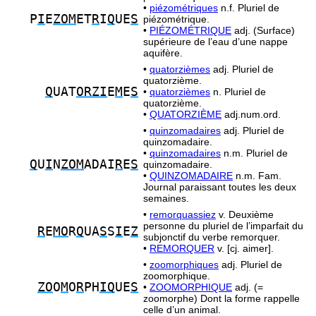
•
piézométriques
n.f. Pluriel de
P
I
E
ZOM
ET
R
I
Q
UE
S
piézométrique.
•
PIÉZOMÉTRIQUE
adj. (Surface)
supérieure de l’eau d’une nappe
aquifère.
•
quatorzièmes
adj. Pluriel de
quatorzième.
Q
UAT
ORZI
E
M
E
S
•
quatorzièmes
n. Pluriel de
quatorzième.
•
QUATORZIÈME
adj.num.ord.
•
quinzomadaires
adj. Pluriel de
quinzomadaire.
•
quinzomadaires
n.m. Pluriel de
Q
U
I
N
ZOM
ADAI
R
E
S
quinzomadaire.
•
QUINZOMADAIRE
n.m. Fam.
Journal paraissant toutes les deux
semaines.
•
remorquassiez
v. Deuxième
personne du pluriel de l’imparfait du
R
E
MO
R
Q
UA
S
S
I
E
Z
subjonctif du verbe remorquer.
•
REMORQUER
v. [cj. aimer].
•
zoomorphiques
adj. Pluriel de
zoomorphique.
ZO
O
M
O
R
PH
IQ
UE
S
•
ZOOMORPHIQUE
adj. (=
zoomorphe) Dont la forme rappelle
celle d’un animal.