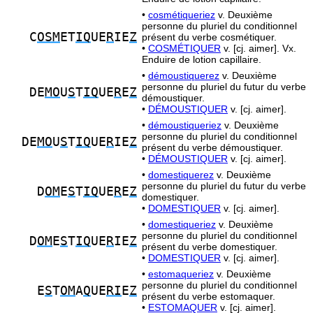
•
cosmétiqueriez
v. Deuxième
personne du pluriel du conditionnel
C
OSM
ET
IQ
UE
R
IE
Z
présent du verbe cosmétiquer.
•
COSMÉTIQUER
v. [cj. aimer]. Vx.
Enduire de lotion capillaire.
•
démoustiquerez
v. Deuxième
personne du pluriel du futur du verbe
DE
MO
U
S
T
IQ
UE
R
E
Z
démoustiquer.
•
DÉMOUSTIQUER
v. [cj. aimer].
•
démoustiqueriez
v. Deuxième
personne du pluriel du conditionnel
DE
MO
U
S
T
IQ
UE
R
IE
Z
présent du verbe démoustiquer.
•
DÉMOUSTIQUER
v. [cj. aimer].
•
domestiquerez
v. Deuxième
personne du pluriel du futur du verbe
D
OM
E
S
T
IQ
UE
R
E
Z
domestiquer.
•
DOMESTIQUER
v. [cj. aimer].
•
domestiqueriez
v. Deuxième
personne du pluriel du conditionnel
D
OM
E
S
T
IQ
UE
R
IE
Z
présent du verbe domestiquer.
•
DOMESTIQUER
v. [cj. aimer].
•
estomaqueriez
v. Deuxième
personne du pluriel du conditionnel
E
S
T
OM
A
Q
UE
RI
E
Z
présent du verbe estomaquer.
•
ESTOMAQUER
v. [cj. aimer].