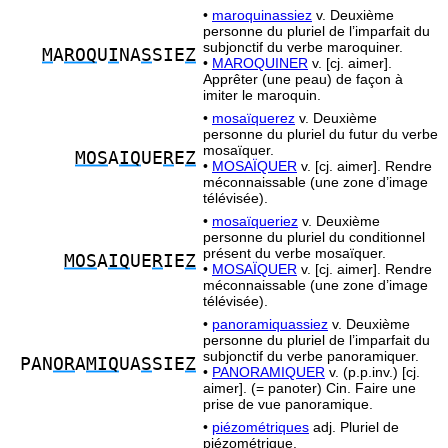
•
maroquinassiez
v. Deuxième
personne du pluriel de l’imparfait du
subjonctif du verbe maroquiner.
M
A
ROQ
U
I
NA
S
SIE
Z
•
MAROQUINER
v. [cj. aimer].
Apprêter (une peau) de façon à
imiter le maroquin.
•
mosaïquerez
v. Deuxième
personne du pluriel du futur du verbe
mosaïquer.
MOS
A
IQ
UE
R
E
Z
•
MOSAÏQUER
v. [cj. aimer]. Rendre
méconnaissable (une zone d’image
télévisée).
•
mosaïqueriez
v. Deuxième
personne du pluriel du conditionnel
présent du verbe mosaïquer.
MOS
A
IQ
UE
R
IE
Z
•
MOSAÏQUER
v. [cj. aimer]. Rendre
méconnaissable (une zone d’image
télévisée).
•
panoramiquassiez
v. Deuxième
personne du pluriel de l’imparfait du
subjonctif du verbe panoramiquer.
PAN
OR
A
MIQ
UA
S
SIE
Z
•
PANORAMIQUER
v. (p.p.inv.) [cj.
aimer]. (= panoter) Cin. Faire une
prise de vue panoramique.
•
piézométriques
adj. Pluriel de
piézométrique.