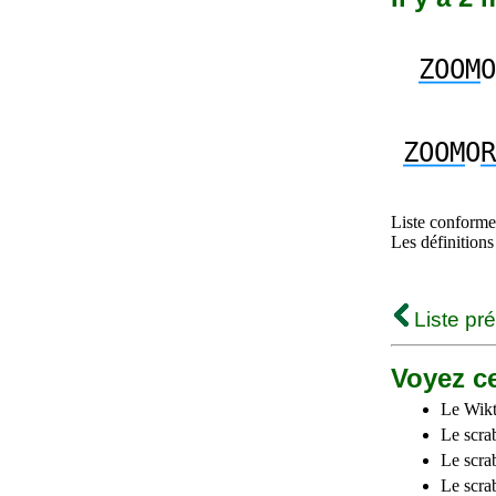
ZOOM
O
ZOOM
O
R
Liste conforme 
Les définitions
Liste pr
Voyez ce
Le Wikt
Le scra
Le scra
Le scrab