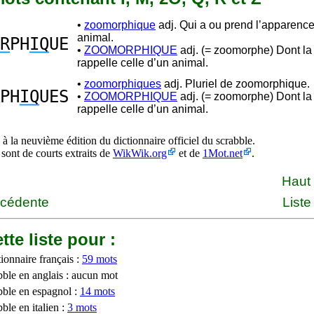
•
zoomorphique
adj. Qui a ou prend l’apparence
animal.
R
PH
IQ
UE
•
ZOOMORPHIQUE
adj. (= zoomorphe) Dont la
rappelle celle d’un animal.
•
zoomorphiques
adj. Pluriel de zoomorphique.
PH
IQ
UES
•
ZOOMORPHIQUE
adj. (= zoomorphe) Dont la
rappelle celle d’un animal.
à la neuvième édition du dictionnaire officiel du scrabble.
 sont de courts extraits de
WikWik.org
et de
1Mot.net
.
Haut
écédente
Liste
tte liste pour :
ionnaire français :
59 mots
bble en anglais : aucun mot
bble en espagnol :
14 mots
ble en italien :
3 mots