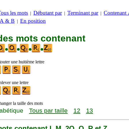
Tous les mots
Débutant par
Terminant par
Contenant
|
|
|
 A & B
En position
|
 des mots contenant
•
•
•
•
outer une huitième lettre
lever une lettre
anger la taille des mots
abétique
Tous par taille
12
13
 mots contenant I, M, 2O, Q, R et Z