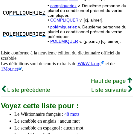
•
compliqueriez
v. Deuxième personne du
pluriel du conditionnel présent du verbe
CO
MPLIQ
UE
R
IE
Z
compliquer.
•
COMPLIQUER
v. [cj. aimer].
•
polémiqueriez
v. Deuxième personne du
pluriel du conditionnel présent du verbe
P
O
L
E
MIQ
UE
R
IE
Z
polémiquer.
•
POLÉMIQUER
v. (p.p.inv.) [cj. aimer].
Liste conforme à la neuvième édition du dictionnaire officiel du
scrabble.
Les définitions sont de courts extraits de
WikWik.org
et de
1Mot.net
.
Haut de page
Liste précédente
Liste suivante
Voyez cette liste pour :
Le Wiktionnaire français :
48 mots
Le scrabble en anglais : aucun mot
Le scrabble en espagnol : aucun mot