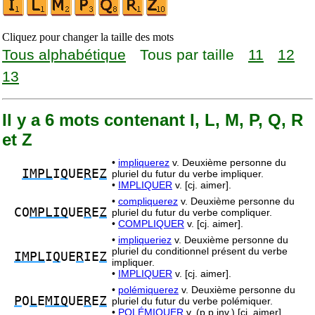
Cliquez pour changer la taille des mots
Tous alphabétique
Tous par taille
11
12
13
Il y a 6 mots contenant I, L, M, P, Q, R
et Z
•
impliquerez
v. Deuxième personne du
IMPL
I
Q
UE
R
E
Z
pluriel du futur du verbe impliquer.
•
IMPLIQUER
v. [cj. aimer].
•
compliquerez
v. Deuxième personne du
CO
MPLIQ
UE
R
E
Z
pluriel du futur du verbe compliquer.
•
COMPLIQUER
v. [cj. aimer].
•
impliqueriez
v. Deuxième personne du
pluriel du conditionnel présent du verbe
IMPL
I
Q
UE
R
IE
Z
impliquer.
•
IMPLIQUER
v. [cj. aimer].
•
polémiquerez
v. Deuxième personne du
P
O
L
E
MIQ
UE
R
E
Z
pluriel du futur du verbe polémiquer.
•
POLÉMIQUER
v. (p.p.inv.) [cj. aimer].