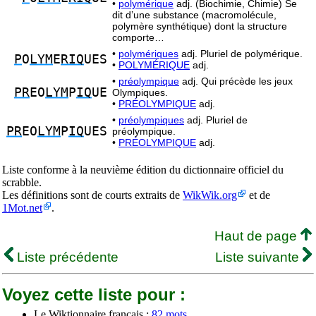
•
polymérique
adj. (Biochimie, Chimie) Se
dit d’une substance (macromolécule,
polymère synthétique) dont la structure
comporte…
•
polymériques
adj. Pluriel de polymérique.
P
O
LYM
E
RIQ
UES
•
POLYMÉRIQUE
adj.
•
préolympique
adj. Qui précède les jeux
PR
EO
LYM
P
IQ
UE
Olympiques.
•
PRÉOLYMPIQUE
adj.
•
préolympiques
adj. Pluriel de
PR
EO
LYM
P
IQ
UES
préolympique.
•
PRÉOLYMPIQUE
adj.
Liste conforme à la neuvième édition du dictionnaire officiel du
scrabble.
Les définitions sont de courts extraits de
WikWik.org
et de
1Mot.net
.
Haut de page
Liste précédente
Liste suivante
Voyez cette liste pour :
Le Wiktionnaire français :
82 mots