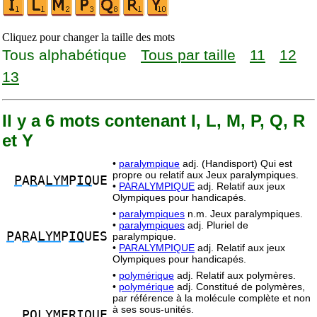
Cliquez pour changer la taille des mots
Tous alphabétique
Tous par taille
11
12
13
Il y a 6 mots contenant I, L, M, P, Q, R
et Y
•
paralympique
adj. (Handisport) Qui est
propre ou relatif aux Jeux paralympiques.
P
A
R
A
LYM
P
IQ
UE
•
PARALYMPIQUE
adj. Relatif aux jeux
Olympiques pour handicapés.
•
paralympiques
n.m. Jeux paralympiques.
•
paralympiques
adj. Pluriel de
P
A
R
A
LYM
P
IQ
UES
paralympique.
•
PARALYMPIQUE
adj. Relatif aux jeux
Olympiques pour handicapés.
•
polymérique
adj. Relatif aux polymères.
•
polymérique
adj. Constitué de polymères,
par référence à la molécule complète et non
à ses sous-unités.
P
O
LYM
E
RIQ
UE