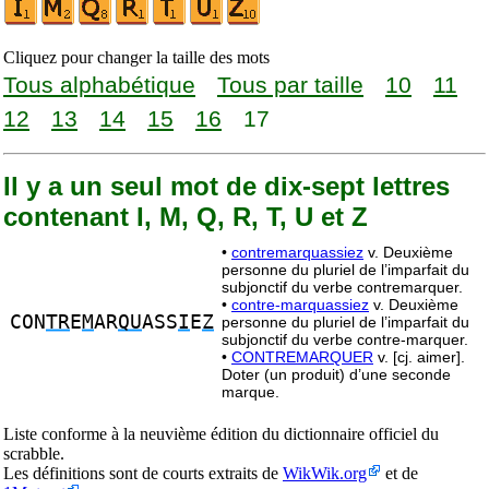
Cliquez pour changer la taille des mots
Tous alphabétique
Tous par taille
10
11
12
13
14
15
16
17
Il y a un seul mot de dix-sept lettres
contenant I, M, Q, R, T, U et Z
•
contremarquassiez
v. Deuxième
personne du pluriel de l’imparfait du
subjonctif du verbe contremarquer.
•
contre-marquassiez
v. Deuxième
CON
TR
E
M
AR
QU
ASS
I
E
Z
personne du pluriel de l’imparfait du
subjonctif du verbe contre-marquer.
•
CONTREMARQUER
v. [cj. aimer].
Doter (un produit) d’une seconde
marque.
Liste conforme à la neuvième édition du dictionnaire officiel du
scrabble.
Les définitions sont de courts extraits de
WikWik.org
et de