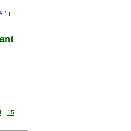
 AB
|
nant
4
15