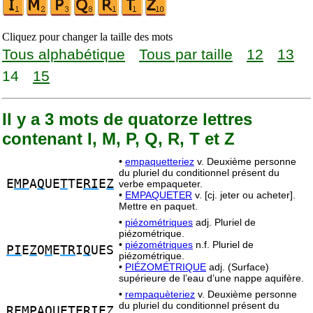
Cliquez pour changer la taille des mots
Tous alphabétique
Tous par taille
12
13
14
15
Il y a 3 mots de quatorze lettres
contenant I, M, P, Q, R, T et Z
•
empaquetteriez
v. Deuxième personne
du pluriel du conditionnel présent du
E
MP
A
Q
UE
T
TE
RI
E
Z
verbe empaqueter.
•
EMPAQUETER
v. [cj. jeter ou acheter].
Mettre en paquet.
•
piézométriques
adj. Pluriel de
piézométrique.
•
piézométriques
n.f. Pluriel de
PI
E
Z
O
M
E
TR
I
Q
UES
piézométrique.
•
PIÉZOMÉTRIQUE
adj. (Surface)
supérieure de l’eau d’une nappe aquifère.
•
rempaquèteriez
v. Deuxième personne
du pluriel du conditionnel présent du
R
E
MP
A
Q
UE
T
ER
I
E
Z