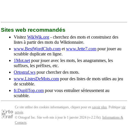
Sites web recommandés
Visitez
WikWik.org
- cherchez des mots et construisez des
listes à partir des mots du Wiktionnaire.
www.BestWordClub.com
et
www.Jette7.com
pour jouer au
scrabble duplicate en ligne.
1Mot.net
pour jouer avec les mots, les anagrammes, les
suffixes, les préfixes, etc.
Ortograf.ws
pour chercher des mots.
www.ListesDeMots.com
pour des listes de mots utiles au jeu
de scrabble.
fr.DupliTop.com
pour vous entraîner sérieusement au
scrabble.
Ce site utilise des cookies informatiques, cliquez pour en
savoir plus
. Politique
vie
privée
.
© Ortograf Inc. Site web mis à jour le 1 janvier 2024 (v-2.2.0
z
).
Informations &
Contacts
.