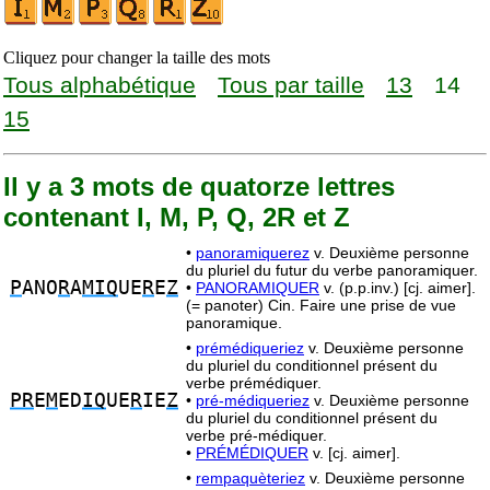
Cliquez pour changer la taille des mots
Tous alphabétique
Tous par taille
13
14
15
Il y a 3 mots de quatorze lettres
contenant I, M, P, Q, 2R et Z
•
panoramiquerez
v. Deuxième personne
du pluriel du futur du verbe panoramiquer.
P
ANO
R
A
MIQ
UE
R
E
Z
•
PANORAMIQUER
v. (p.p.inv.) [cj. aimer].
(= panoter) Cin. Faire une prise de vue
panoramique.
•
prémédiqueriez
v. Deuxième personne
du pluriel du conditionnel présent du
verbe prémédiquer.
PR
E
M
ED
IQ
UE
R
IE
Z
•
pré-médiqueriez
v. Deuxième personne
du pluriel du conditionnel présent du
verbe pré-médiquer.
•
PRÉMÉDIQUER
v. [cj. aimer].
•
rempaquèteriez
v. Deuxième personne