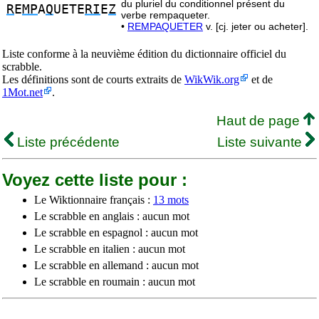
du pluriel du conditionnel présent du
R
E
MP
A
Q
UETE
RI
E
Z
verbe rempaqueter.
•
REMPAQUETER
v. [cj. jeter ou acheter].
Liste conforme à la neuvième édition du dictionnaire officiel du
scrabble.
Les définitions sont de courts extraits de
WikWik.org
et de
1Mot.net
.
Haut de page
Liste précédente
Liste suivante
Voyez cette liste pour :
Le Wiktionnaire français :
13 mots
Le scrabble en anglais : aucun mot
Le scrabble en espagnol : aucun mot
Le scrabble en italien : aucun mot
Le scrabble en allemand : aucun mot
Le scrabble en roumain : aucun mot