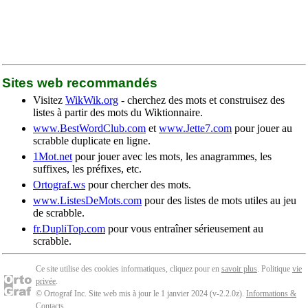
Sites web recommandés
Visitez
WikWik.org
- cherchez des mots et construisez des
listes à partir des mots du Wiktionnaire.
www.BestWordClub.com
et
www.Jette7.com
pour jouer au
scrabble duplicate en ligne.
1Mot.net
pour jouer avec les mots, les anagrammes, les
suffixes, les préfixes, etc.
Ortograf.ws
pour chercher des mots.
www.ListesDeMots.com
pour des listes de mots utiles au jeu
de scrabble.
fr.DupliTop.com
pour vous entraîner sérieusement au
scrabble.
Ce site utilise des cookies informatiques, cliquez pour en
savoir plus
. Politique
vie
privée
.
© Ortograf Inc. Site web mis à jour le 1 janvier 2024 (v-2.2.0
z
).
Informations &
Contacts
.