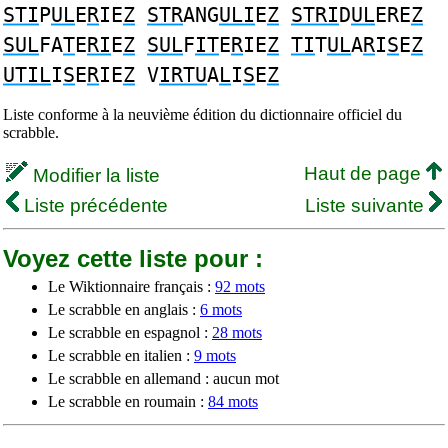
STI
P
UL
E
R
IE
Z
STR
ANG
ULI
E
Z
STRI
D
UL
ERE
Z
SUL
FA
T
E
RI
E
Z
SUL
F
IT
E
R
IE
Z
TI
T
UL
A
R
I
S
E
Z
UTIL
I
S
E
R
IE
Z
V
IRTU
A
L
I
S
E
Z
Liste conforme à la neuvième édition du dictionnaire officiel du
scrabble.
Haut de page
Modifier la liste
Liste précédente
Liste suivante
Voyez cette liste pour :
Le Wiktionnaire français :
92 mots
Le scrabble en anglais :
6 mots
Le scrabble en espagnol :
28 mots
Le scrabble en italien :
9 mots
Le scrabble en allemand : aucun mot
Le scrabble en roumain :
84 mots