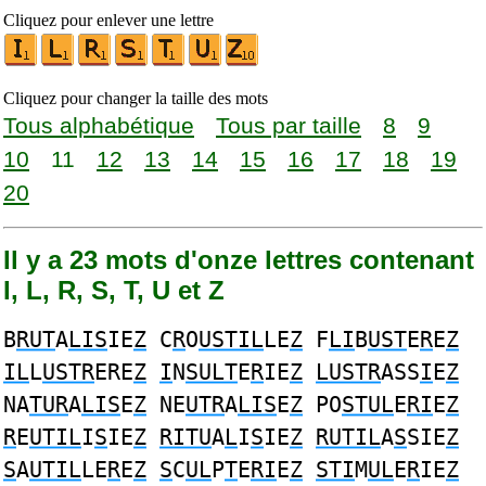
Cliquez pour enlever une lettre
Cliquez pour changer la taille des mots
Tous alphabétique
Tous par taille
8
9
10
11
12
13
14
15
16
17
18
19
20
Il y a 23 mots d'onze lettres contenant
I, L, R, S, T, U et Z
B
RUT
A
LIS
IE
Z
C
R
O
USTIL
LE
Z
F
LI
B
UST
E
R
E
Z
IL
L
USTR
ERE
Z
I
N
SULT
E
R
IE
Z
LUSTR
ASS
I
E
Z
NA
TUR
A
LIS
E
Z
NE
UTR
A
LIS
E
Z
PO
STUL
E
RI
E
Z
R
E
UTIL
I
S
IE
Z
RITU
A
L
I
S
IE
Z
RUTIL
A
S
SIE
Z
S
A
UTIL
LE
R
E
Z
S
C
UL
P
T
E
RI
E
Z
STI
M
UL
E
R
IE
Z