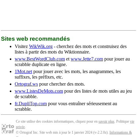
Sites web recommandés
Visitez
WikWik.org
- cherchez des mots et construisez des
listes à partir des mots du Wiktionnaire.
www.BestWordClub.com
et
www.Jette7.com
pour jouer au
scrabble duplicate en ligne.
1Mot.net
pour jouer avec les mots, les anagrammes, les
suffixes, les préfixes, etc.
Ortograf.ws
pour chercher des mots.
www.ListesDeMots.com
pour des listes de mots utiles au jeu
de scrabble.
fr.DupliTop.com
pour vous entraîner sérieusement au
scrabble.
Ce site utilise des cookies informatiques, cliquez pour en
savoir plus
. Politique
vie
privée
.
© Ortograf Inc. Site web mis à jour le 1 janvier 2024 (v-2.2.0
z
).
Informations &