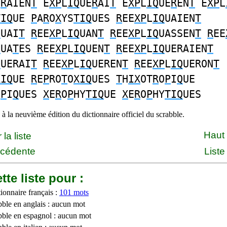
E
R
AIEN
T
E
XP
L
IQ
UE
R
AI
T
E
XP
L
IQ
UE
R
EN
T
E
XP
L
TIQ
UE
P
A
R
O
X
YS
TIQ
UES
R
EE
XP
L
IQ
UAIEN
T
Q
UAI
T
R
EE
XP
L
IQ
UAN
T
R
EE
XP
L
IQ
UASSEN
T
R
EE
Q
UA
T
ES
R
EE
XP
L
IQ
UEN
T
R
EE
XP
L
IQ
UERAIEN
T
Q
UERAI
T
R
EE
XP
L
IQ
UEREN
T
R
EE
XP
L
IQ
UERON
T
XIQ
UE
R
E
P
RO
T
O
XIQ
UES
T
H
IX
OT
R
O
P
I
Q
UE
O
P
I
Q
UES
X
E
R
O
P
HY
TIQ
UE
X
E
R
O
P
HY
TIQ
UES
à la neuvième édition du dictionnaire officiel du scrabble.
Haut
la liste
écédente
Liste
tte liste pour :
ionnaire français :
101 mots
bble en anglais : aucun mot
bble en espagnol : aucun mot