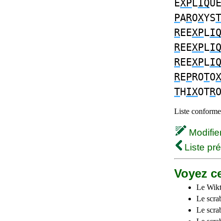
E
XP
L
IQ
U
P
A
R
O
X
YS
R
EE
XP
L
I
R
EE
XP
L
I
R
EE
XP
L
I
R
E
P
RO
T
O
T
H
IX
OT
R
Liste conforme 
Modifier 
Liste pr
Voyez ce
Le Wikt
Le scra
Le scra