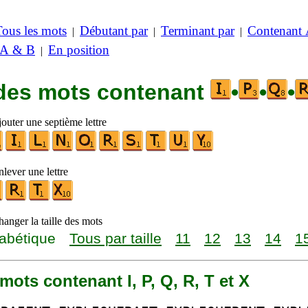
Tous les mots
Débutant par
Terminant par
Contenant
|
|
|
 A & B
En position
|
 des mots contenant
•
•
•
outer une septième lettre
lever une lettre
anger la taille des mots
abétique
Tous par taille
11
12
13
14
1
3 mots contenant I, P, Q, R, T et X