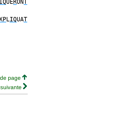
IQ
UE
R
ON
T
XP
L
IQ
UA
T
 de page
 suivante