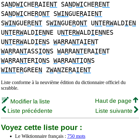
SA
N
D
WI
CHE
R
AIE
NT
SA
N
D
WI
CHE
R
E
NT
SA
N
D
WI
CHE
R
O
NT
S
WIN
GUE
R
AIE
NT
S
WIN
GUE
R
E
NT
S
WIN
GUE
R
O
NT
U
NT
E
RW
ALD
I
E
N
U
NT
E
RW
ALD
I
E
N
NE U
NT
E
RW
ALD
I
E
N
NES
U
NT
E
RW
ALD
I
E
N
S
W
A
R
RA
NT
A
I
E
N
T
W
A
R
RA
NT
ASS
I
O
N
S
W
A
R
RA
NT
ERA
I
E
N
T
W
A
R
RA
NT
ER
I
O
N
S
W
A
R
RA
NTI
O
N
S
WINT
E
R
GREE
N
Z
W
A
N
ZE
R
A
I
E
NT
Liste conforme à la neuvième édition du dictionnaire officiel du
scrabble.
Haut de page
Modifier la liste
Liste précédente
Liste suivante
Voyez cette liste pour :
Le Wiktionnaire français :
750 mots