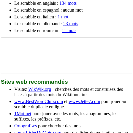
Le scrabble en anglais :
134 mots
Le scrabble en espagnol : aucun mot
Le scrabble en italien :
1 mot
Le scrabble en allemand :
23 mots
Le scrabble en roumain :
11 mots
Sites web recommandés
Visitez
WikWik.org
- cherchez des mots et construisez des
listes à partir des mots du Wiktionnaire.
www.BestWordClub.com
et
www.Jette7.com
pour jouer au
scrabble duplicate en ligne.
1Mot.net
pour jouer avec les mots, les anagrammes, les
suffixes, les préfixes, etc.
Ortograf.ws
pour chercher des mots.
www.ListesDeMots.com
pour des listes de mots utiles au jeu