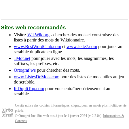
Sites web recommandés
Visitez
WikWik.org
- cherchez des mots et construisez des
listes à partir des mots du Wiktionnaire.
www.BestWordClub.com
et
www.Jette7.com
pour jouer au
scrabble duplicate en ligne.
1Mot.net
pour jouer avec les mots, les anagrammes, les
suffixes, les préfixes, etc.
Ortograf.ws
pour chercher des mots.
www.ListesDeMots.com
pour des listes de mots utiles au jeu
de scrabble.
fr.DupliTop.com
pour vous entraîner sérieusement au
scrabble.
Ce site utilise des cookies informatiques, cliquez pour en
savoir plus
. Politique
vie
privée
.
© Ortograf Inc. Site web mis à jour le 1 janvier 2024 (v-2.2.0
z
).
Informations &
Contacts
.