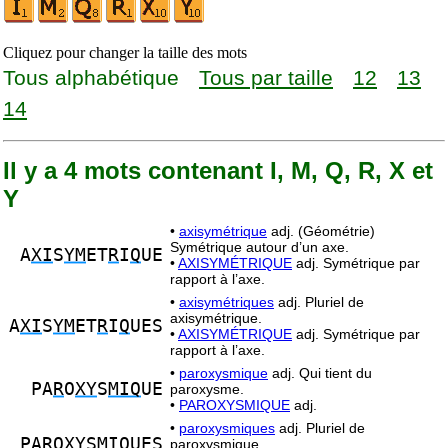
Cliquez pour changer la taille des mots
Tous alphabétique
Tous par taille
12
13
14
Il y a 4 mots contenant I, M, Q, R, X et
Y
•
axisymétrique
adj. (Géométrie)
Symétrique autour d’un axe.
A
XI
S
YM
ET
R
I
Q
UE
•
AXISYMÉTRIQUE
adj. Symétrique par
rapport à l’axe.
•
axisymétriques
adj. Pluriel de
axisymétrique.
A
XI
S
YM
ET
R
I
Q
UES
•
AXISYMÉTRIQUE
adj. Symétrique par
rapport à l’axe.
•
paroxysmique
adj. Qui tient du
PA
R
O
XY
S
MIQ
UE
paroxysme.
•
PAROXYSMIQUE
adj.
•
paroxysmiques
adj. Pluriel de
PA
R
O
XY
S
MIQ
UES
paroxysmique.