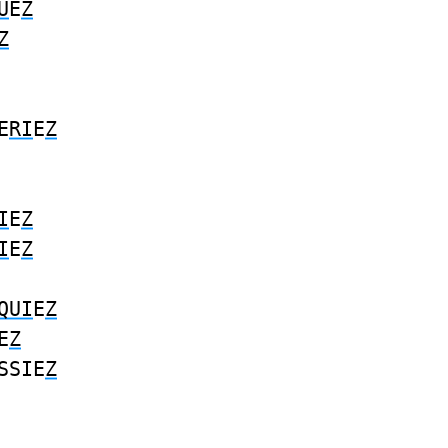
U
E
Z
Z
E
RI
E
Z
I
E
Z
I
E
Z
QUI
E
Z
E
Z
SSIE
Z