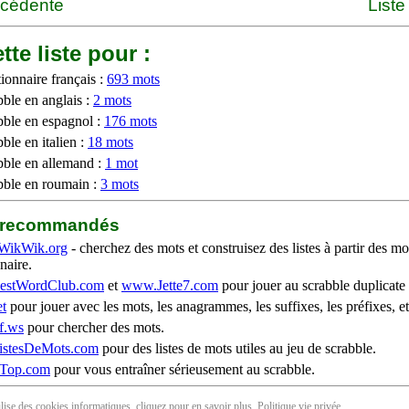
écédente
Liste
tte liste pour :
ionnaire français :
693 mots
bble en anglais :
2 mots
bble en espagnol :
176 mots
ble en italien :
18 mots
bble en allemand :
1 mot
bble en roumain :
3 mots
b recommandés
WikWik.org
- cherchez des mots et construisez des listes à partir des mo
naire.
stWordClub.com
et
www.Jette7.com
pour jouer au scrabble duplicate 
t
pour jouer avec les mots, les anagrammes, les suffixes, les préfixes, et
f.ws
pour chercher des mots.
stesDeMots.com
pour des listes de mots utiles au jeu de scrabble.
iTop.com
pour vous entraîner sérieusement au scrabble.
tilise des cookies informatiques, cliquez pour en
savoir plus
. Politique
vie privée
.