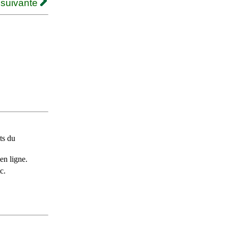
 suivante
ts du
en ligne.
c.