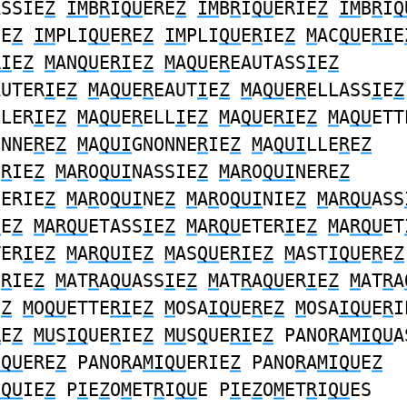
ASSIE
Z
IM
B
R
I
QU
ERE
Z
IM
B
R
I
QU
ERIE
Z
IM
B
R
I
Q
IE
Z
IM
PLI
QU
E
R
E
Z
IM
PLI
QU
E
R
IE
Z
M
AC
QU
E
RI
E
RI
E
Z
M
AN
QU
E
RI
E
Z
M
A
QU
E
R
EAUTASS
I
E
Z
AUTER
I
E
Z
M
A
QU
E
R
EAUT
I
E
Z
M
A
QU
E
R
ELLASS
I
E
Z
LLER
I
E
Z
M
A
QU
E
R
ELL
I
E
Z
M
A
QU
E
RI
E
Z
M
A
QU
ETT
ONNE
R
E
Z
M
A
QUI
GNONNE
R
IE
Z
M
A
QUI
LLE
R
E
Z
E
R
IE
Z
M
A
R
O
QUI
NASSIE
Z
M
A
R
O
QUI
NERE
Z
NERIE
Z
M
A
R
O
QUI
NE
Z
M
A
R
O
QUI
NIE
Z
M
A
RQU
ASS
I
E
Z
M
A
RQU
ETASS
I
E
Z
M
A
RQU
ETER
I
E
Z
M
A
RQU
ET
TER
I
E
Z
M
A
RQUI
E
Z
M
AS
QU
E
RI
E
Z
M
AST
IQU
E
R
E
Z
E
R
IE
Z
M
AT
R
A
QU
ASS
I
E
Z
M
AT
R
A
QU
ER
I
E
Z
M
AT
R
A
E
Z
M
O
QU
ETTE
RI
E
Z
M
OSA
IQU
E
R
E
Z
M
OSA
IQU
E
R
I
R
E
Z
MU
S
IQ
UE
R
IE
Z
MU
S
Q
UE
RI
E
Z
PANO
R
A
MIQU
A
IQU
ERE
Z
PANO
R
A
MIQU
ERIE
Z
PANO
R
A
MIQU
E
Z
IQU
IE
Z
P
I
E
Z
O
M
ET
R
I
QU
E P
I
E
Z
O
M
ET
R
I
QU
ES