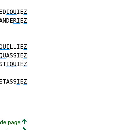
ED
IQU
IE
Z
ANDE
RI
E
Z
QUI
LLIE
Z
QU
ASSIE
Z
ST
IQU
IE
Z
ETASS
I
E
Z
 de page