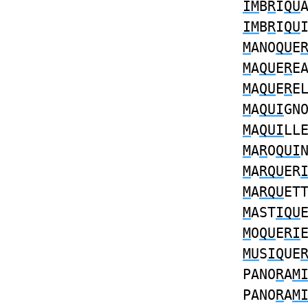
IM
B
R
I
QU
IM
B
R
I
QU
M
ANO
QU
E
M
A
QU
E
R
E
M
A
QU
E
R
E
M
A
QUI
GN
M
A
QUI
LL
M
A
R
O
QUI
M
A
RQU
ER
M
A
RQU
ET
M
AST
IQU
M
O
QU
E
RI
MU
S
IQ
UE
PANO
R
A
M
PANO
R
A
M