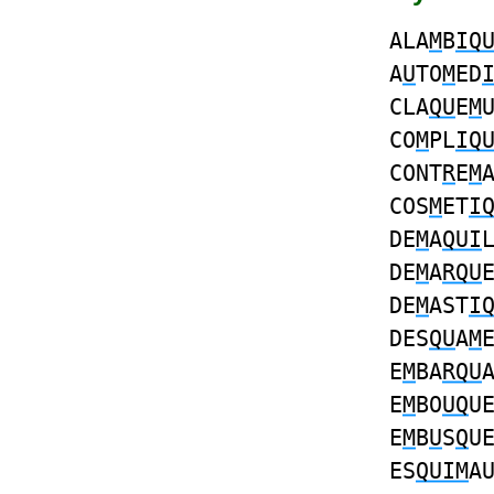
ALA
M
B
IQ
A
U
TO
M
ED
CLA
QU
E
M
CO
M
PL
IQ
CONT
R
E
M
COS
M
ET
I
DE
M
A
QUI
DE
M
A
RQU
DE
M
AST
I
DES
QU
A
M
E
M
BA
RQU
E
M
BO
UQ
U
E
M
B
U
S
Q
U
ES
QUIM
A