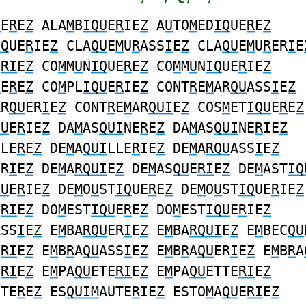
U
E
R
E
Z
ALA
M
B
IQU
E
R
IE
Z
A
U
TO
M
ED
IQ
UE
R
E
Z
IQ
UE
R
IE
Z
CLA
QU
E
M
U
R
ASS
I
E
Z
CLA
QU
E
M
U
R
ER
I
E
U
RI
E
Z
CO
M
M
U
N
IQ
UE
R
E
Z
CO
M
M
U
N
IQ
UE
R
IE
Z
U
E
R
E
Z
CO
M
PL
IQU
E
R
IE
Z
CONT
R
E
M
AR
QU
ASS
I
E
Z
AR
QU
ER
I
E
Z
CONT
R
E
M
AR
QUI
E
Z
COS
M
ET
IQU
E
R
E
Z
QU
E
R
IE
Z
DA
M
AS
QUI
NE
R
E
Z
DA
M
AS
QUI
NE
R
IE
Z
LLE
R
E
Z
DE
M
A
QUI
LLE
R
IE
Z
DE
M
A
RQU
ASS
I
E
Z
ER
I
E
Z
DE
M
A
RQUI
E
Z
DE
M
AS
QU
E
RI
E
Z
DE
M
AST
IQ
QU
E
R
IE
Z
DE
M
O
U
ST
IQ
UE
R
E
Z
DE
M
O
U
ST
IQ
UE
R
IE
Z
E
RI
E
Z
DO
M
EST
IQU
E
R
E
Z
DO
M
EST
IQU
E
R
IE
Z
ASS
I
E
Z
E
M
BA
RQU
ER
I
E
Z
E
M
BA
RQUI
E
Z
E
M
BEC
QU
E
RI
E
Z
E
M
B
R
A
QU
ASS
I
E
Z
E
M
B
R
A
QU
ER
I
E
Z
E
M
B
R
A
E
RI
E
Z
E
M
PA
QU
ETE
RI
E
Z
E
M
PA
QU
ETTE
RI
E
Z
UTE
R
E
Z
ES
QUIM
AUTE
R
IE
Z
ESTO
M
A
QU
E
RI
E
Z