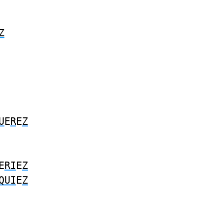
Z
U
E
R
E
Z
E
RI
E
Z
QUI
E
Z