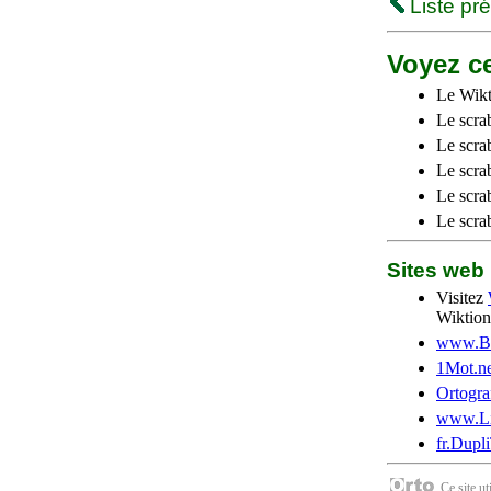
Liste pr
Voyez ce
Le Wikt
Le scra
Le scra
Le scrab
Le scra
Le scra
Sites we
Visitez
Wiktion
www.Be
1Mot.ne
Ortogra
www.Li
fr.Dupl
Ce site u