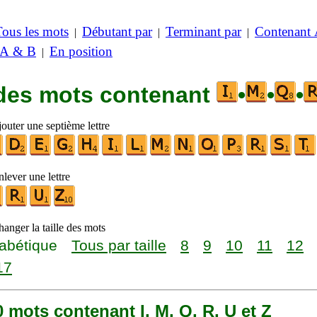
Tous les mots
Débutant par
Terminant par
Contenant
|
|
|
 A & B
En position
|
 des mots contenant
•
•
•
outer une septième lettre
lever une lettre
anger la taille des mots
abétique
Tous par taille
8
9
10
11
12
17
40 mots contenant I, M, Q, R, U et Z