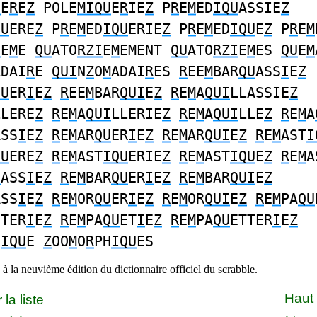
U
E
R
E
Z
POLE
MIQU
E
R
IE
Z
P
R
E
M
ED
IQU
ASSIE
Z
QU
ERE
Z
P
R
E
M
ED
IQU
ERIE
Z
P
R
E
M
ED
IQU
E
Z
P
R
E
M
I
E
M
E
QU
ATO
RZI
E
M
EMENT
QU
ATO
RZI
E
M
ES
QU
E
M
ADAI
R
E
QUI
N
Z
O
M
ADAI
R
ES
R
EE
M
BAR
QU
ASS
I
E
Z
QU
ER
I
E
Z
R
EE
M
BAR
QUI
E
Z
R
E
M
A
QUI
LLASSIE
Z
LLERE
Z
R
E
M
A
QUI
LLERIE
Z
R
E
M
A
QUI
LLE
Z
R
E
M
A
ASS
I
E
Z
R
E
M
AR
QU
ER
I
E
Z
R
E
M
AR
QUI
E
Z
R
E
M
AST
I
QU
ERE
Z
R
E
M
AST
IQU
ERIE
Z
R
E
M
AST
IQU
E
Z
R
E
M
A
U
ASS
I
E
Z
R
E
M
BAR
QU
ER
I
E
Z
R
E
M
BAR
QUI
E
Z
ASS
I
E
Z
R
E
M
OR
QU
ER
I
E
Z
R
E
M
OR
QUI
E
Z
R
E
M
PA
QU
ETER
I
E
Z
R
E
M
PA
QU
ET
I
E
Z
R
E
M
PA
QU
ETTER
I
E
Z
H
IQU
E
Z
OO
M
O
R
PH
IQU
ES
à la neuvième édition du dictionnaire officiel du scrabble.
Haut
la liste