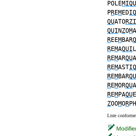
POLE
MIQ
P
R
E
M
ED
I
QU
ATO
RZ
QUI
N
Z
O
M
R
EE
M
BAR
R
E
M
A
QUI
R
E
M
AR
QU
R
E
M
AST
I
R
E
M
BAR
Q
R
E
M
OR
QU
R
E
M
PA
QU
Z
OO
M
O
R
P
Liste conforme 
Modifier 