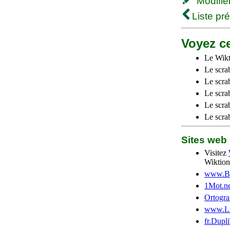
Modifier 
Liste pr
Voyez ce
Le Wikt
Le scra
Le scra
Le scrab
Le scra
Le scra
Sites we
Visitez
Wiktion
www.Be
1Mot.ne
Ortogra
www.Li
fr.Dupl