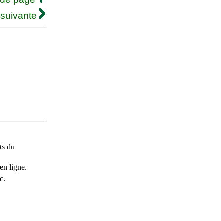
 suivante
ts du
en ligne.
c.