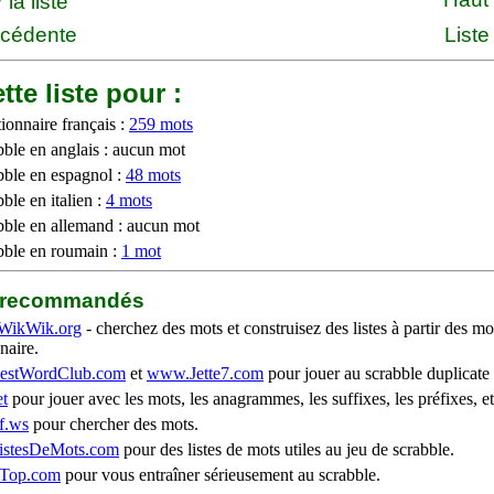
la liste
écédente
Liste
tte liste pour :
ionnaire français :
259 mots
bble en anglais : aucun mot
bble en espagnol :
48 mots
ble en italien :
4 mots
bble en allemand : aucun mot
bble en roumain :
1 mot
b recommandés
WikWik.org
- cherchez des mots et construisez des listes à partir des mo
naire.
stWordClub.com
et
www.Jette7.com
pour jouer au scrabble duplicate 
t
pour jouer avec les mots, les anagrammes, les suffixes, les préfixes, et
f.ws
pour chercher des mots.
stesDeMots.com
pour des listes de mots utiles au jeu de scrabble.
iTop.com
pour vous entraîner sérieusement au scrabble.