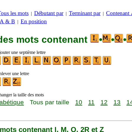
Tous les mots
Débutant par
Terminant par
Contenant
|
|
|
 A & B
En position
|
 des mots contenant
•
•
•
outer une septième lettre
lever une lettre
anger la taille des mots
abétique
Tous par taille
10
11
12
13
1
9 mots contenant I, M, Q, 2R et Z