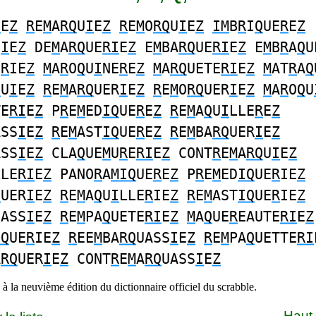
I
E
Z
R
E
M
A
RQ
U
I
E
Z
R
E
M
O
RQ
U
I
E
Z
IM
B
R
I
Q
UE
R
E
Z
U
I
E
Z
DE
M
A
RQ
UE
RI
E
Z
E
M
BA
RQ
UE
RI
E
Z
E
M
B
R
A
Q
U
E
R
IE
Z
M
A
R
O
Q
U
I
NE
R
E
Z
M
A
RQ
UETE
RI
E
Z
M
AT
R
A
Q
Q
U
I
E
Z
R
E
M
A
RQ
UER
I
E
Z
R
E
M
O
RQ
UER
I
E
Z
M
A
R
O
Q
U
TE
RI
E
Z
P
R
E
M
ED
IQ
UE
R
E
Z
R
E
M
A
Q
U
I
LLE
R
E
Z
ASS
I
E
Z
R
E
M
AST
IQ
UE
R
E
Z
R
E
M
BA
RQ
UER
I
E
Z
ASS
I
E
Z
CLA
Q
UE
M
U
R
E
RI
E
Z
CONT
R
E
M
A
RQ
U
I
E
Z
LLE
RI
E
Z
PANO
R
A
MIQ
UE
R
E
Z
P
R
E
M
ED
IQ
UE
R
IE
Z
Q
UER
I
E
Z
R
E
M
A
Q
U
I
LLE
R
IE
Z
R
E
M
AST
IQ
UE
R
IE
Z
UASS
I
E
Z
R
E
M
PA
Q
UETE
RI
E
Z
M
A
Q
UE
R
EAUTE
RI
E
Z
IQ
UE
R
IE
Z
R
EE
M
BA
RQ
UASS
I
E
Z
R
E
M
PA
Q
UETTE
RI
A
RQ
UER
I
E
Z
CONT
R
E
M
A
RQ
UASS
I
E
Z
à la neuvième édition du dictionnaire officiel du scrabble.
Haut