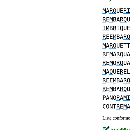
M
A
RQ
UE
R
R
E
M
BA
RQ
IM
B
R
I
Q
U
R
EE
M
BA
R
M
A
RQ
UET
R
E
M
A
RQ
U
R
E
M
O
RQ
U
M
A
Q
UE
R
E
R
EE
M
BA
R
R
E
M
BA
RQ
PANO
R
A
M
CONT
R
E
M
Liste conforme 