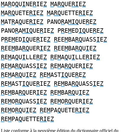
M
A
R
O
Q
U
I
NE
R
IE
Z
M
A
RQ
UE
RI
E
Z
M
A
RQ
UETE
RI
E
Z
M
A
RQ
UETTE
RI
E
Z
M
AT
R
A
Q
UE
RI
E
Z
PANO
R
A
MIQ
UE
R
E
Z
PANO
R
A
MIQ
UE
R
IE
Z
P
R
E
M
ED
IQ
UE
R
E
Z
P
R
E
M
ED
IQ
UE
R
IE
Z
R
EE
M
BA
RQ
UASS
I
E
Z
R
EE
M
BA
RQ
UER
I
E
Z
R
EE
M
BA
RQ
U
I
E
Z
R
E
M
A
Q
U
I
LLE
R
E
Z
R
E
M
A
Q
U
I
LLE
R
IE
Z
R
E
M
A
RQ
UASS
I
E
Z
R
E
M
A
RQ
UER
I
E
Z
R
E
M
A
RQ
U
I
E
Z
R
E
M
AST
IQ
UE
R
E
Z
R
E
M
AST
IQ
UE
R
IE
Z
R
E
M
BA
RQ
UASS
I
E
Z
R
E
M
BA
RQ
UER
I
E
Z
R
E
M
BA
RQ
U
I
E
Z
R
E
M
O
RQ
UASS
I
E
Z
R
E
M
O
RQ
UER
I
E
Z
R
E
M
O
RQ
U
I
E
Z
R
E
M
PA
Q
UETE
RI
E
Z
R
E
M
PA
Q
UETTE
RI
E
Z
Liste conforme à la neuvième édition du dictionnaire officiel du