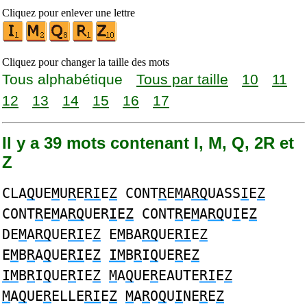
Cliquez pour enlever une lettre
Cliquez pour changer la taille des mots
Tous alphabétique
Tous par taille
10
11
12
13
14
15
16
17
Il y a 39 mots contenant I, M, Q, 2R et
Z
CLA
Q
UE
M
U
R
E
RI
E
Z
CONT
R
E
M
A
RQ
UASS
I
E
Z
CONT
R
E
M
A
RQ
UER
I
E
Z
CONT
R
E
M
A
RQ
U
I
E
Z
DE
M
A
RQ
UE
RI
E
Z
E
M
BA
RQ
UE
RI
E
Z
E
M
B
R
A
Q
UE
RI
E
Z
IM
B
R
I
Q
UE
R
E
Z
IM
B
R
I
Q
UE
R
IE
Z
M
A
Q
UE
R
EAUTE
RI
E
Z
M
A
Q
UE
R
ELLE
RI
E
Z
M
A
R
O
Q
U
I
NE
R
E
Z