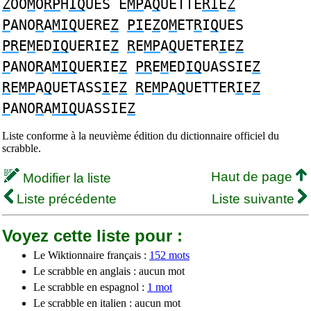
Z
OO
M
O
RP
H
IQ
UES E
MP
A
Q
UETTE
RI
E
Z
P
ANO
R
A
MIQ
UERE
Z
PI
E
Z
O
M
ET
R
I
Q
UES
PR
E
M
ED
IQ
UERIE
Z
R
E
MP
A
Q
UETER
I
E
Z
P
ANO
R
A
MIQ
UERIE
Z
PR
E
M
ED
IQ
UASSIE
Z
R
E
MP
A
Q
UETASS
I
E
Z
R
E
MP
A
Q
UETTER
I
E
Z
P
ANO
R
A
MIQ
UASSIE
Z
Liste conforme à la neuvième édition du dictionnaire officiel du
scrabble.
Haut de page
Modifier la liste
Liste précédente
Liste suivante
Voyez cette liste pour :
Le Wiktionnaire français :
152 mots
Le scrabble en anglais : aucun mot
Le scrabble en espagnol :
1 mot
Le scrabble en italien : aucun mot