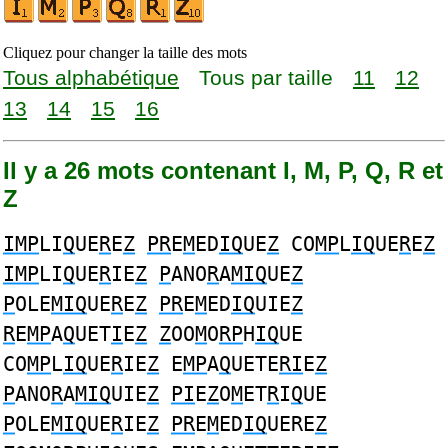
Cliquez pour changer la taille des mots
Tous alphabétique
Tous par taille
11
12
13
14
15
16
Il y a 26 mots contenant I, M, P, Q, R et
Z
IMP
LI
Q
UE
R
E
Z
PR
E
M
ED
IQ
UE
Z
CO
MP
L
IQ
UE
R
E
Z
IMP
LI
Q
UE
R
IE
Z
P
ANO
R
A
MIQ
UE
Z
P
OLE
MIQ
UE
R
E
Z
PR
E
M
ED
IQ
UIE
Z
R
E
MP
A
Q
UET
I
E
Z
Z
OO
M
O
RP
H
IQ
UE
CO
MP
L
IQ
UE
R
IE
Z
E
MP
A
Q
UETE
RI
E
Z
P
ANO
R
A
MIQ
UIE
Z
PI
E
Z
O
M
ET
R
I
Q
UE
P
OLE
MIQ
UE
R
IE
Z
PR
E
M
ED
IQ
UERE
Z