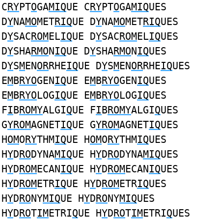
C
RY
PT
O
GA
MIQ
UE C
RY
PT
O
GA
MIQ
UES
D
Y
NA
MO
MET
RIQ
UE D
Y
NA
MO
MET
RIQ
UES
D
Y
SAC
ROM
EL
IQ
UE D
Y
SAC
ROM
EL
IQ
UES
D
Y
SHA
RMO
N
IQ
UE D
Y
SHA
RMO
N
IQ
UES
D
Y
S
M
EN
OR
RHE
IQ
UE D
Y
S
M
EN
OR
RHE
IQ
UES
E
M
B
RYO
GEN
IQ
UE E
M
B
RYO
GEN
IQ
UES
E
M
B
RYO
LOG
IQ
UE E
M
B
RYO
LOG
IQ
UES
F
I
B
ROMY
ALGI
Q
UE F
I
B
ROMY
ALGI
Q
UES
G
YROM
AGNET
IQ
UE G
YROM
AGNET
IQ
UES
H
OM
O
RY
THM
IQ
UE H
OM
O
RY
THM
IQ
UES
H
Y
D
RO
DYNA
MIQ
UE H
Y
D
RO
DYNA
MIQ
UES
H
Y
D
ROM
ECAN
IQ
UE H
Y
D
ROM
ECAN
IQ
UES
H
Y
D
ROM
ETR
IQ
UE H
Y
D
ROM
ETR
IQ
UES
H
Y
D
RO
NY
MIQ
UE H
Y
D
RO
NY
MIQ
UES
H
Y
D
RO
T
IM
ETRI
Q
UE H
Y
D
RO
T
IM
ETRI
Q
UES