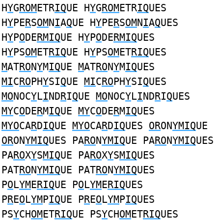
H
Y
G
ROM
ETR
IQ
UE H
Y
G
ROM
ETR
IQ
UES
H
Y
PE
R
S
OM
N
I
A
Q
UE H
Y
PE
R
S
OM
N
I
A
Q
UES
H
Y
P
O
DE
RMIQ
UE H
Y
P
O
DE
RMIQ
UES
H
Y
PS
OM
ET
RIQ
UE H
Y
PS
OM
ET
RIQ
UES
M
AT
RO
N
Y
M
IQ
UE
M
AT
RO
N
Y
M
IQ
UES
MI
C
RO
PH
Y
SI
Q
UE
MI
C
RO
PH
Y
SI
Q
UES
MO
NOC
Y
L
I
ND
R
I
Q
UE
MO
NOC
Y
L
I
ND
R
I
Q
UES
MY
C
O
DE
R
M
IQ
UE
MY
C
O
DE
R
M
IQ
UES
MYO
CA
R
D
IQ
UE
MYO
CA
R
D
IQ
UES
OR
ON
YMIQ
UE
OR
ON
YMIQ
UES PA
RO
N
YMIQ
UE PA
RO
N
YMIQ
UES
PA
RO
X
Y
S
MIQ
UE PA
RO
X
Y
S
MIQ
UES
PAT
RO
N
YMIQ
UE PAT
RO
N
YMIQ
UES
P
O
L
YM
E
RIQ
UE P
O
L
YM
E
RIQ
UES
P
R
E
O
L
YM
P
IQ
UE P
R
E
O
L
YM
P
IQ
UES
PS
Y
CH
OM
ET
RIQ
UE PS
Y
CH
OM
ET
RIQ
UES