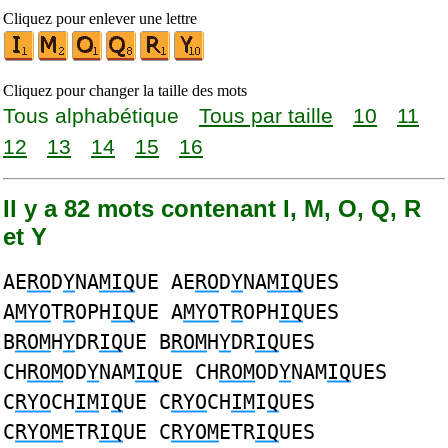
Cliquez pour enlever une lettre
Cliquez pour changer la taille des mots
Tous alphabétique
Tous par taille
10
11
12
13
14
15
16
Il y a 82 mots contenant I, M, O, Q, R
et Y
AE
RO
D
Y
NA
MIQ
UE AE
RO
D
Y
NA
MIQ
UES
A
MYO
T
R
OPH
IQ
UE A
MYO
T
R
OPH
IQ
UES
B
ROM
H
Y
DR
IQ
UE B
ROM
H
Y
DR
IQ
UES
CH
ROM
OD
Y
NAM
IQ
UE CH
ROM
OD
Y
NAM
IQ
UES
C
RYO
CH
IM
I
Q
UE C
RYO
CH
IM
I
Q
UES
C
RYOM
ETR
IQ
UE C
RYOM
ETR
IQ
UES