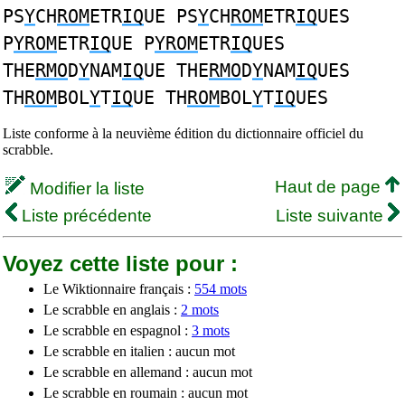
PS
Y
CH
ROM
ETR
IQ
UE PS
Y
CH
ROM
ETR
IQ
UES
P
YROM
ETR
IQ
UE P
YROM
ETR
IQ
UES
THE
RMO
D
Y
NAM
IQ
UE THE
RMO
D
Y
NAM
IQ
UES
TH
ROM
BOL
Y
T
IQ
UE TH
ROM
BOL
Y
T
IQ
UES
Liste conforme à la neuvième édition du dictionnaire officiel du
scrabble.
Haut de page
Modifier la liste
Liste précédente
Liste suivante
Voyez cette liste pour :
Le Wiktionnaire français :
554 mots
Le scrabble en anglais :
2 mots
Le scrabble en espagnol :
3 mots
Le scrabble en italien : aucun mot
Le scrabble en allemand : aucun mot
Le scrabble en roumain : aucun mot