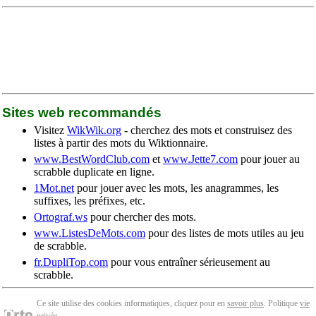
Sites web recommandés
Visitez
WikWik.org
- cherchez des mots et construisez des
listes à partir des mots du Wiktionnaire.
www.BestWordClub.com
et
www.Jette7.com
pour jouer au
scrabble duplicate en ligne.
1Mot.net
pour jouer avec les mots, les anagrammes, les
suffixes, les préfixes, etc.
Ortograf.ws
pour chercher des mots.
www.ListesDeMots.com
pour des listes de mots utiles au jeu
de scrabble.
fr.DupliTop.com
pour vous entraîner sérieusement au
scrabble.
Ce site utilise des cookies informatiques, cliquez pour en
savoir plus
. Politique
vie