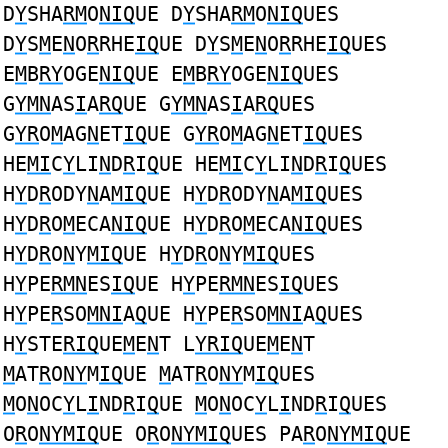
D
Y
SHA
RM
O
NIQ
UE D
Y
SHA
RM
O
NIQ
UES
D
Y
S
M
E
N
O
R
RHE
IQ
UE D
Y
S
M
E
N
O
R
RHE
IQ
UES
E
M
B
RY
OGE
NIQ
UE E
M
B
RY
OGE
NIQ
UES
G
YMN
AS
I
A
RQ
UE G
YMN
AS
I
A
RQ
UES
G
YR
O
M
AG
N
ET
IQ
UE G
YR
O
M
AG
N
ET
IQ
UES
HE
MI
C
Y
LI
N
D
R
I
Q
UE HE
MI
C
Y
LI
N
D
R
I
Q
UES
H
Y
D
R
ODY
N
A
MIQ
UE H
Y
D
R
ODY
N
A
MIQ
UES
H
Y
D
R
O
M
ECA
NIQ
UE H
Y
D
R
O
M
ECA
NIQ
UES
H
Y
D
R
O
N
Y
MIQ
UE H
Y
D
R
O
N
Y
MIQ
UES
H
Y
PE
RMN
ES
IQ
UE H
Y
PE
RMN
ES
IQ
UES
H
Y
PE
R
SO
MNI
A
Q
UE H
Y
PE
R
SO
MNI
A
Q
UES
H
Y
STE
RIQ
UE
M
E
N
T L
YRIQ
UE
M
E
N
T
M
AT
R
O
NY
M
IQ
UE
M
AT
R
O
NY
M
IQ
UES
M
O
N
OC
Y
L
I
ND
R
I
Q
UE
M
O
N
OC
Y
L
I
ND
R
I
Q
UES
O
R
O
NYMIQ
UE O
R
O
NYMIQ
UES PA
R
O
NYMIQ
UE