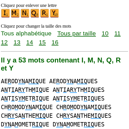
Cliquez pour enlever une lettre
Cliquez pour changer la taille des mots
Tous alphabétique
Tous par taille
10
11
12
13
14
15
16
Il y a 53 mots contenant I, M, N, Q, R
et Y
AE
R
OD
YN
A
MIQ
UE AE
R
OD
YN
A
MIQ
UES
A
N
T
I
A
RY
TH
M
I
Q
UE A
N
T
I
A
RY
TH
M
I
Q
UES
A
N
T
I
S
YM
ET
R
I
Q
UE A
N
T
I
S
YM
ET
R
I
Q
UES
CH
R
O
M
OD
YN
AM
IQ
UE CH
R
O
M
OD
YN
AM
IQ
UES
CH
RY
SA
N
THE
MIQ
UE CH
RY
SA
N
THE
MIQ
UES
D
YN
A
M
OMET
RIQ
UE D
YN
A
M
OMET
RIQ
UES