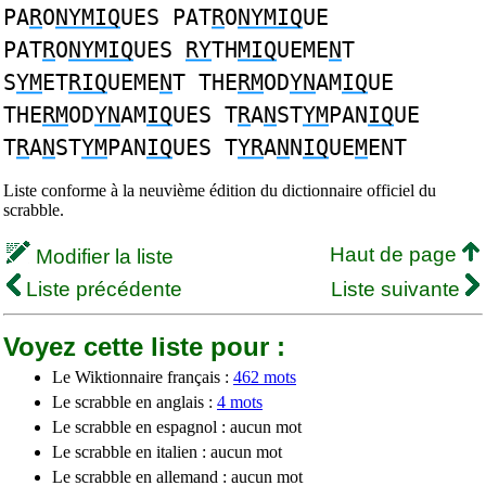
PA
R
O
NYMIQ
UES PAT
R
O
NYMIQ
UE
PAT
R
O
NYMIQ
UES
RY
TH
MIQ
UEME
N
T
S
YM
ET
RIQ
UEME
N
T THE
RM
OD
YN
AM
IQ
UE
THE
RM
OD
YN
AM
IQ
UES T
R
A
N
ST
YM
PAN
IQ
UE
T
R
A
N
ST
YM
PAN
IQ
UES T
YR
A
N
N
IQ
UE
M
ENT
Liste conforme à la neuvième édition du dictionnaire officiel du
scrabble.
Haut de page
Modifier la liste
Liste précédente
Liste suivante
Voyez cette liste pour :
Le Wiktionnaire français :
462 mots
Le scrabble en anglais :
4 mots
Le scrabble en espagnol : aucun mot
Le scrabble en italien : aucun mot
Le scrabble en allemand : aucun mot