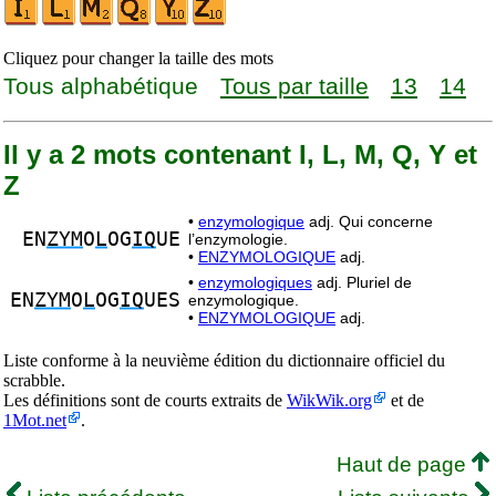
Cliquez pour changer la taille des mots
Tous alphabétique
Tous par taille
13
14
Il y a 2 mots contenant I, L, M, Q, Y et
Z
•
enzymologique
adj. Qui concerne
EN
ZYM
O
L
OG
IQ
UE
l’enzymologie.
•
ENZYMOLOGIQUE
adj.
•
enzymologiques
adj. Pluriel de
EN
ZYM
O
L
OG
IQ
UES
enzymologique.
•
ENZYMOLOGIQUE
adj.
Liste conforme à la neuvième édition du dictionnaire officiel du
scrabble.
Les définitions sont de courts extraits de
WikWik.org
et de
1Mot.net
.
Haut de page