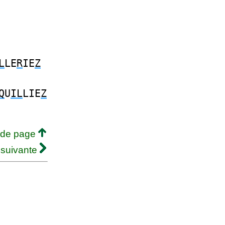
L
LE
R
IE
Z
Q
U
IL
LIE
Z
 de page
 suivante