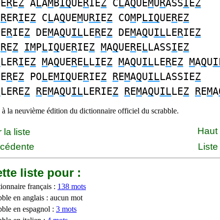
UE
R
E
Z
A
L
A
M
B
IQ
UE
R
IE
Z
C
L
A
Q
UE
M
U
R
ASS
I
E
Z
U
R
ER
I
E
Z
C
L
A
Q
UE
M
U
RI
E
Z
CO
M
P
LIQ
UE
R
E
Z
UE
R
IE
Z
DE
M
A
Q
U
IL
LE
R
E
Z
DE
M
A
Q
U
IL
LE
R
IE
Z
E
R
E
Z
IM
P
L
I
Q
UE
R
IE
Z
M
A
Q
UE
R
E
L
LASS
I
E
Z
L
LER
I
E
Z
M
A
Q
UE
R
E
L
L
I
E
Z
M
A
Q
U
IL
LE
R
E
Z
M
A
Q
U
I
UE
R
E
Z
PO
L
E
MIQ
UE
R
IE
Z
R
E
M
A
Q
U
IL
LASSIE
Z
L
LERE
Z
R
E
M
A
Q
U
IL
LERIE
Z
R
E
M
A
Q
U
IL
LE
Z
R
E
M
A
à la neuvième édition du dictionnaire officiel du scrabble.
Haut
la liste
écédente
Liste
tte liste pour :
ionnaire français :
138 mots
bble en anglais : aucun mot
bble en espagnol :
3 mots