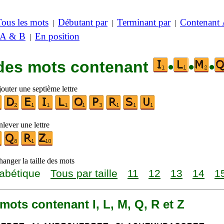
Tous les mots
Débutant par
Terminant par
Contenant
|
|
|
 A & B
En position
|
 des mots contenant
•
•
•
outer une septième lettre
lever une lettre
anger la taille des mots
abétique
Tous par taille
11
12
13
14
1
3 mots contenant I, L, M, Q, R et Z