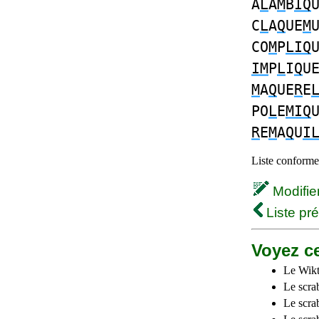
A
L
A
M
B
IQ
C
L
A
Q
UE
M
CO
M
P
LIQ
IM
P
L
I
Q
U
M
A
Q
UE
R
E
PO
L
E
MIQ
R
E
M
A
Q
U
I
Liste conforme 
Modifier 
Liste pr
Voyez ce
Le Wikt
Le scra
Le scra