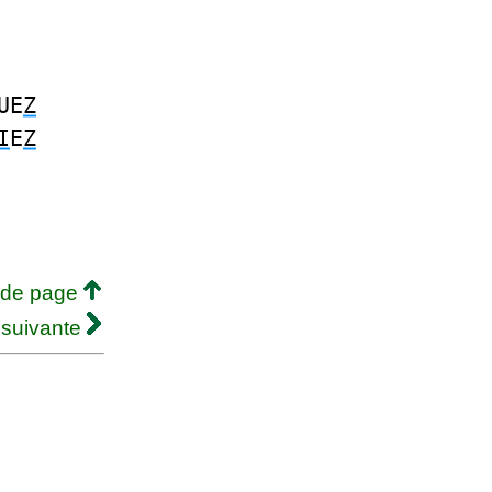
UE
Z
I
E
Z
 de page
 suivante