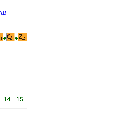
 AB
|
•
•
14
15