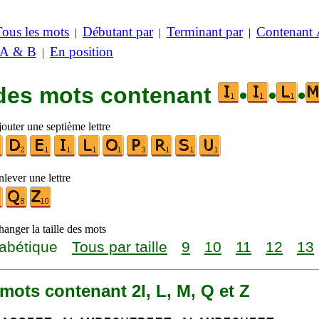
Tous les mots
Débutant par
Terminant par
Contenant
|
|
|
 A & B
En position
|
 des mots contenant
•
•
•
outer une septième lettre
lever une lettre
anger la taille des mots
abétique
Tous par taille
9
10
11
12
13
3 mots contenant 2I, L, M, Q et Z