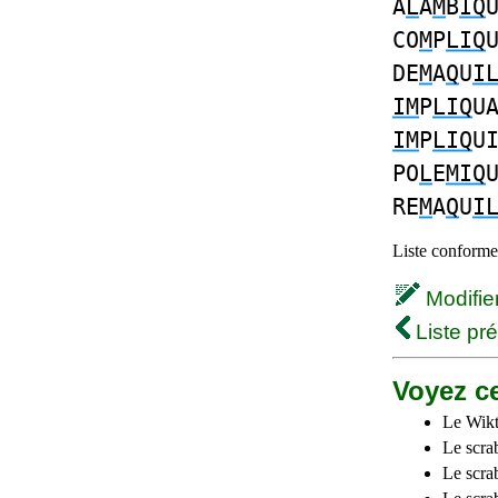
A
L
A
M
B
IQ
CO
M
P
LIQ
DE
M
A
Q
U
I
IM
P
LIQ
U
IM
P
LIQ
U
PO
L
E
MIQ
RE
M
A
Q
U
I
Liste conforme 
Modifier 
Liste pr
Voyez ce
Le Wikt
Le scra
Le scra