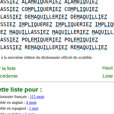
UASS
I
E
Z
A
L
A
M
B
IQ
UER
I
E
Z
A
L
A
M
B
IQ
U
I
E
Z
UASS
I
E
Z
CO
M
P
LIQ
UER
I
E
Z
CO
M
P
LIQ
U
I
E
Z
L
LASS
I
E
Z
DE
M
A
Q
U
IL
LER
I
E
Z
DE
M
A
Q
U
IL
L
I
E
Z
ASSIE
Z
IM
P
LIQ
UERE
Z
IM
P
LIQ
UERIE
Z
IM
P
LIQ
IE
Z
M
A
Q
U
IL
LASS
I
E
Z
M
A
Q
U
IL
LER
I
E
Z
M
A
Q
U
IL
L
UASS
I
E
Z
PO
L
E
MIQ
UER
I
E
Z
PO
L
E
MIQ
U
I
E
Z
L
LASS
I
E
Z
RE
M
A
Q
U
IL
LER
I
E
Z
RE
M
A
Q
U
IL
L
I
E
Z
à la neuvième édition du dictionnaire officiel du scrabble.
Haut
la liste
écédente
Liste
tte liste pour :
ionnaire français :
115 mots
bble en anglais :
4 mots
bble en espagnol :
1 mot