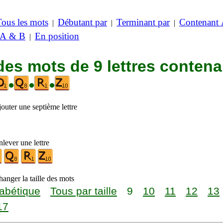
Tous les mots
Débutant par
Terminant par
Contenant
|
|
|
 A & B
En position
|
des mots de 9 lettres contena
•
•
•
outer une septième lettre
lever une lettre
anger la taille des mots
abétique
Tous par taille
9
10
11
12
13
17