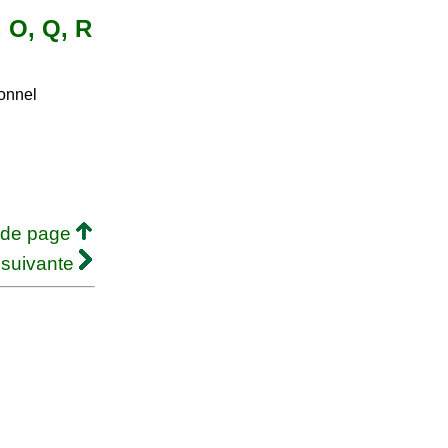
, O, Q, R
ionnel
 de page
 suivante