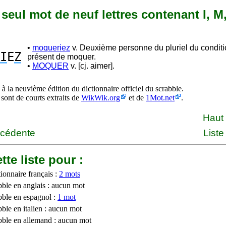
n seul mot de neuf lettres contenant I, M
•
moqueriez
v. Deuxième personne du pluriel du condit
I
E
Z
présent de moquer.
•
MOQUER
v. [cj. aimer].
à la neuvième édition du dictionnaire officiel du scrabble.
 sont de courts extraits de
WikWik.org
et de
1Mot.net
.
Haut
écédente
Liste
tte liste pour :
ionnaire français :
2 mots
bble en anglais : aucun mot
bble en espagnol :
1 mot
ble en italien : aucun mot
bble en allemand : aucun mot