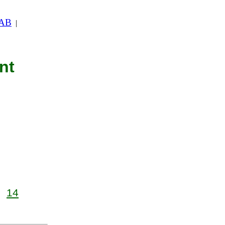
 AB
|
nt
14