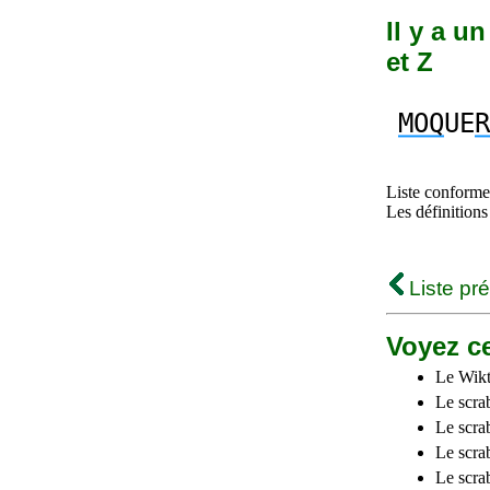
Il y a u
et Z
MOQ
UE
R
Liste conforme 
Les définitions
Liste pr
Voyez ce
Le Wikt
Le scra
Le scra
Le scrab
Le scra